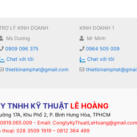
TRỢ LÝ KINH DOANH
KINH DOANH 1
Ms Dương
Mr Minh
0909 096 375
0964 505 009
Chat với tôi
Chat với tôi
thietbinamphat@gmail.com
thietbinamphat@gmai
Y TNHH KỸ THUẬT
LÊ HOÀNG
Đường 17A, Khu Phố 2, P. Bình Hưng Hòa, TPHCM
– 0919.065.009 - Email: CongtyKyThuatLeHoang@gmail.co
n thoại: 028 3509 1919 – 0812 364 499