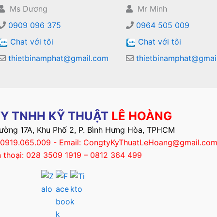
Ms Dương
Mr Minh
0909 096 375
0964 505 009
Chat với tôi
Chat với tôi
thietbinamphat@gmail.com
thietbinamphat@gmai
Y TNHH KỸ THUẬT
LÊ HOÀNG
Đường 17A, Khu Phố 2, P. Bình Hưng Hòa, TPHCM
– 0919.065.009 - Email: CongtyKyThuatLeHoang@gmail.co
n thoại: 028 3509 1919 – 0812 364 499