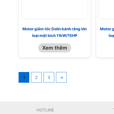
Motor giảm tốc Dolin bánh răng lớn
Motor g
loại mặt bích 11kW/15HP
lo
Xem thêm
1
2
3
→
HOTLINE