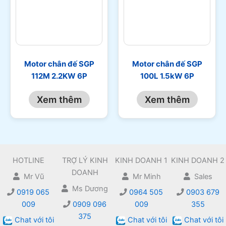
Motor chân đế SGP
Motor chân đế SGP
112M 2.2KW 6P
100L 1.5kW 6P
Xem thêm
Xem thêm
HOTLINE
TRỢ LÝ KINH
KINH DOANH 1
KINH DOANH 2
DOANH
Mr Vũ
Mr Minh
Sales
Ms Dương
0919 065
0964 505
0903 679
009
0909 096
009
355
375
Chat với tôi
Chat với tôi
Chat với tôi