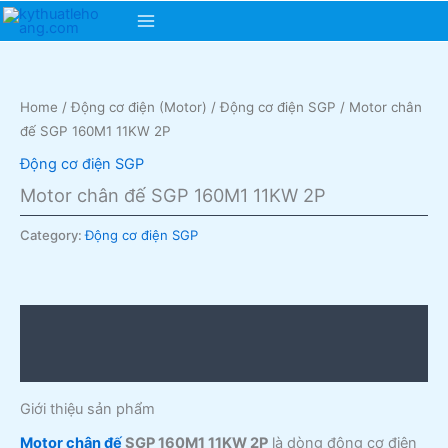
Skip
Main
to
content
Menu
Home
/
Động cơ điện (Motor)
/
Động cơ điện SGP
/ Motor chân
đế SGP 160M1 11KW 2P
Động cơ điện SGP
Motor chân đế SGP 160M1 11KW 2P
Category:
Động cơ điện SGP
Description
Reviews (0)
Giới thiệu sản phẩm
Motor chân đế
SGP 160M1 11KW 2P
là dòng động cơ điện