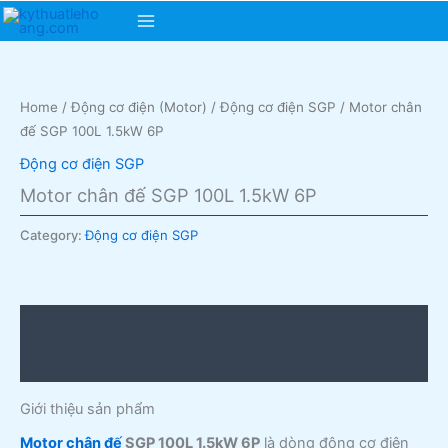
Skip
Main
to
content
Menu
Home
/
Động cơ điện (Motor)
/
Động cơ điện SGP
/ Motor chân
đế SGP 100L 1.5kW 6P
Động cơ điện SGP
Motor chân đế SGP 100L 1.5kW 6P
Category:
Động cơ điện SGP
Description
Reviews (0)
Giới thiệu sản phẩm
Motor chân đế
SGP 100L 1.5kW 6P
là dòng động cơ điện