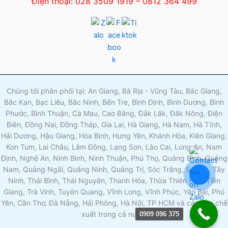
Điện thoại: 028 3509 1919 – 0812 364 499
Chúng tôi phân phối tại: An Giang, Bà Rịa - Vũng Tàu, Bắc Giang,
Bắc Kạn, Bạc Liêu, Bắc Ninh, Bến Tre, Bình Định, Bình Dương, Bình
Phước, Bình Thuận, Cà Mau, Cao Bằng, Đắk Lắk, Đắk Nông, Điện
Biên, Đồng Nai, Đồng Tháp, Gia Lai, Hà Giang, Hà Nam, Hà Tĩnh,
Hải Dương, Hậu Giang, Hòa Bình, Hưng Yên, Khánh Hòa, Kiên Giang,
Kon Tum, Lai Châu, Lâm Đồng, Lạng Sơn, Lào Cai, Long An, Nam
Định, Nghệ An, Ninh Bình, Ninh Thuận, Phú Thọ, Quảng Bình, Quảng
Nam, Quảng Ngãi, Quảng Ninh, Quảng Trị, Sóc Trăng, Sơn La, Tây
Ninh, Thái Bình, Thái Nguyên, Thanh Hóa, Thừa Thiên Huế, Tiền
Giang, Trà Vinh, Tuyên Quang, Vĩnh Long, Vĩnh Phúc, Yên Bái, Phú
Yên, Cần Thơ, Đà Nẵng, Hải Phòng, Hà Nội, TP HCM và các khu chế
xuất trong cả nước.
0909 096 375