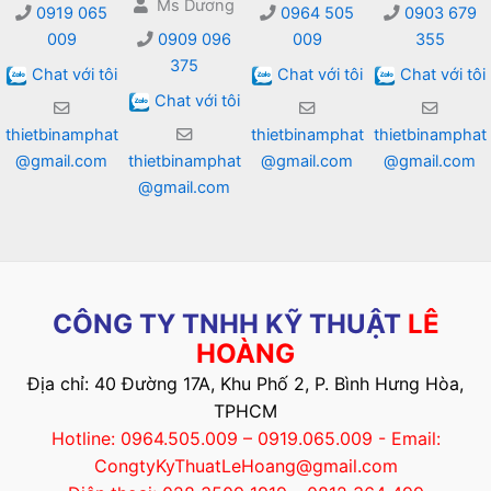
Ms Dương
0919 065
0964 505
0903 679
009
0909 096
009
355
375
Chat với tôi
Chat với tôi
Chat với tôi
Chat với tôi
thietbinamphat
thietbinamphat
thietbinamphat
@gmail.com
thietbinamphat
@gmail.com
@gmail.com
@gmail.com
CÔNG TY TNHH KỸ THUẬT
LÊ
HOÀNG
Địa chỉ: 40 Đường 17A, Khu Phố 2, P. Bình Hưng Hòa,
TPHCM
Hotline: 0964.505.009 – 0919.065.009 - Email:
CongtyKyThuatLeHoang@gmail.com