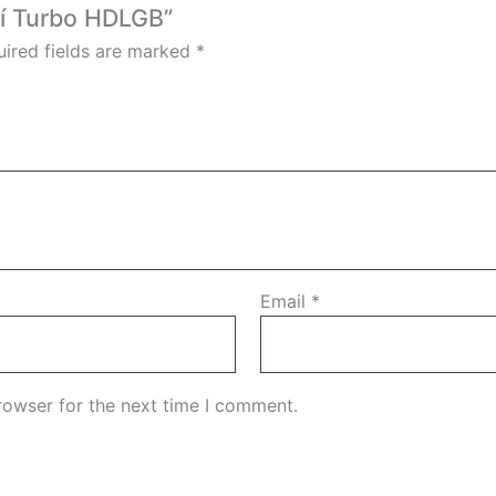
khí Turbo HDLGB”
ired fields are marked
*
Email
*
rowser for the next time I comment.