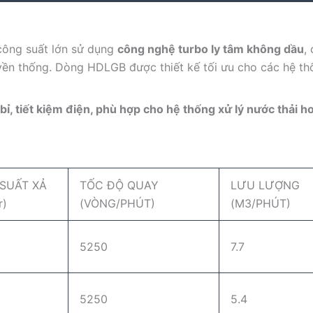
công suất lớn sử dụng
công nghệ turbo ly tâm không dầu
,
ruyền thống. Dòng HDLGB được thiết kế tối ưu cho các hệ t
ỉ, tiết kiệm điện, phù hợp cho hệ thống xử lý nước thải ho
 SUẤT XẢ
TỐC ĐỘ QUAY
LƯU LƯỢNG
r)
(VÒNG/PHÚT)
(M3/PHÚT)
5250
7.7
5250
5.4