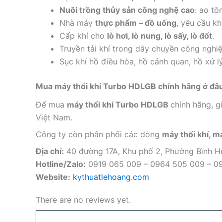
Nuôi trồng thủy sản công nghệ cao
: ao tô
Nhà máy
thực phẩm – đồ uống
, yêu cầu kh
Cấp khí cho
lò hơi, lò nung, lò sấy, lò đốt
.
Truyền tải khí trong dây chuyền công nghiệ
Sục khí hồ điều hòa, hồ cảnh quan, hồ xử l
Mua máy thổi khí Turbo HDLGB
chính hãng ở đâ
Để mua
máy thổi khí Turbo HDLGB
chính hãng, gi
Việt Nam.
Công ty còn phân phối các dòng
máy thổi khí, 
Địa chỉ:
40 đường 17A, Khu phố 2, Phường Bình 
Hotline/Zalo:
0919 065 009 – 0964 505 009 – 0
Website:
kythuatlehoang.com
There are no reviews yet.