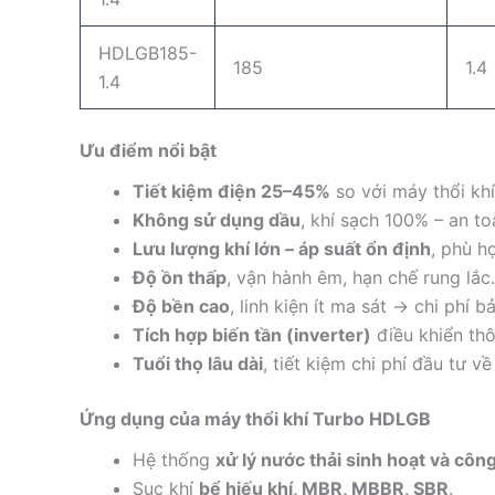
HDLGB185-
185
1.4
1.4
Ưu điểm nổi bật
Tiết kiệm điện 25–45%
so với máy thổi khí
Không sử dụng dầu
, khí sạch 100% – an t
Lưu lượng khí lớn – áp suất ổn định
, phù h
Độ ồn thấp
, vận hành êm, hạn chế rung lắc.
Độ bền cao
, linh kiện ít ma sát → chi phí bả
Tích hợp biến tần (inverter)
điều khiển thô
Tuổi thọ lâu dài
, tiết kiệm chi phí đầu tư v
Ứng dụng của máy thổi khí Turbo HDLGB
Hệ thống
xử lý nước thải sinh hoạt và côn
Sục khí
bể hiếu khí, MBR, MBBR, SBR
.