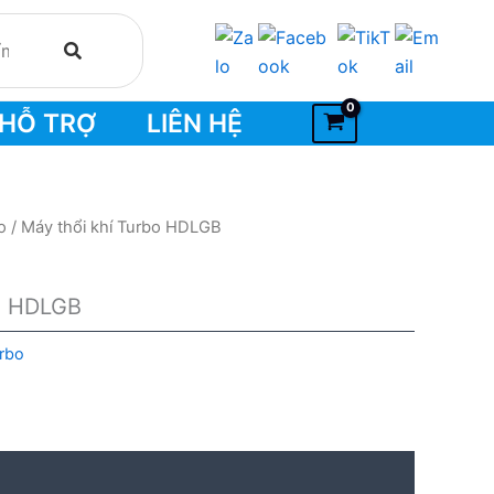
HỖ TRỢ
LIÊN HỆ
o
/ Máy thổi khí Turbo HDLGB
bo HDLGB
urbo