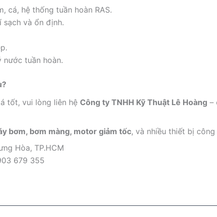
m, cá, hệ thống tuần hoàn RAS.
í sạch và ổn định.
p.
ý nước tuần hoàn.
u?
á tốt, vui lòng liên hệ
Công ty TNHH Kỹ Thuật Lê Hoàng
– 
máy bơm, bơm màng, motor giảm tốc
, và nhiều thiết bị côn
Hưng Hòa, TP.HCM
903 679 355