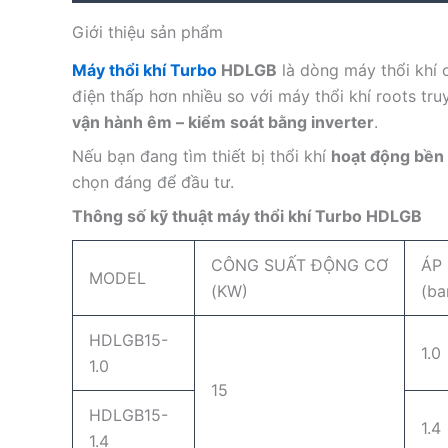
Giới thiệu sản phẩm
Máy thổi khí Turbo
HDLGB
là dòng máy thổi khí 
điện thấp hơn nhiều so với máy thổi khí roots t
vận hành êm – kiểm soát bằng inverter
.
Nếu bạn đang tìm thiết bị thổi khí
hoạt động bền b
chọn đáng để đầu tư.
Thông số kỹ thuật máy thổi khí Turbo HDLGB
CÔNG SUẤT ĐỘNG CƠ
ÁP
MODEL
(KW)
(ba
HDLGB15-
1.0
1.0
15
HDLGB15-
1.4
1.4