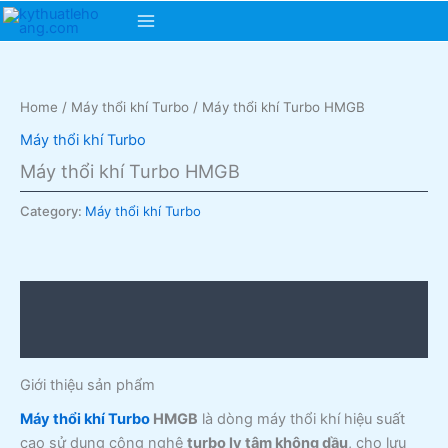
Skip
Main
to
content
Menu
Home
/
Máy thổi khí Turbo
/ Máy thổi khí Turbo HMGB
Máy thổi khí Turbo
Máy thổi khí Turbo HMGB
Category:
Máy thổi khí Turbo
Description
Reviews (0)
Giới thiệu sản phẩm
Máy thổi khí Turbo
HMGB
là dòng máy thổi khí hiệu suất
cao sử dụng công nghệ
turbo ly tâm không dầu
, cho lưu