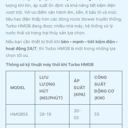
lượng khí lớn, áp suất ổn định và khả năng tiết kiệm điện
vượt trội. Với ưu điểm vận hành êm, bền, ít bảo trì và mức
tiêu hao điện thấp hơn các dòng roots blower truyền thống,
Turbo HMGB đang được nhiều nhà máy, hệ thống xử lý
nước thải và trang trại thủy sản lựa chọn.
Nếu bạn cần thiết bị thổi khí
bền – mạnh – tiết kiệm điện –
hoạt động 24/7
, thì Turbo HMGB là một trong những lựa
chọn tối ưu.
Thông số kỹ thuật máy thổi khí Turbo HMGB
LƯU
CÔNG
ÁP
LƯỢNG
SUẤT
MODEL
SUẤT
HÚT
ĐỘNG CƠ
(KPA)
(M3/PHÚT)
(KW)
30-
HMGB55
28-19
55
50