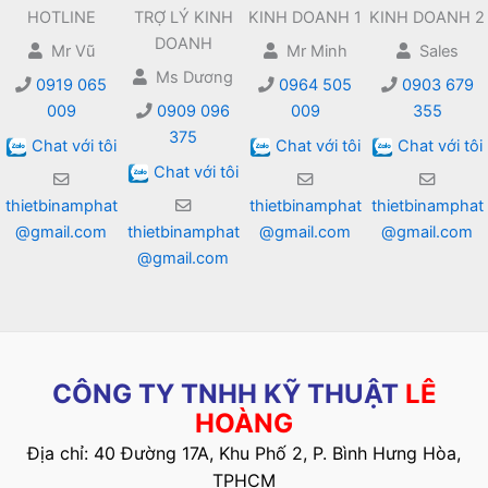
HOTLINE
TRỢ LÝ KINH
KINH DOANH 1
KINH DOANH 2
DOANH
Mr Vũ
Mr Minh
Sales
Ms Dương
0919 065
0964 505
0903 679
009
0909 096
009
355
375
Chat với tôi
Chat với tôi
Chat với tôi
Chat với tôi
thietbinamphat
thietbinamphat
thietbinamphat
@gmail.com
thietbinamphat
@gmail.com
@gmail.com
@gmail.com
CÔNG TY TNHH KỸ THUẬT
LÊ
HOÀNG
Địa chỉ: 40 Đường 17A, Khu Phố 2, P. Bình Hưng Hòa,
TPHCM