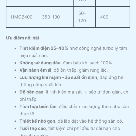
50-
HMGB400
350-130
400
120
Ưu điểm nổi bật
Tiết kiệm điện 25–40%
nhờ công nghệ turbo ly tâm
hiệu suất cao.
Không sử dụng dầu
, đảm bảo khí sạch 100%.
Vận hành êm ái
, độ ồn thấp, giảm rung lắc.
Lưu lượng khí mạnh – áp suất ổn định
, đáp ứng hệ
thống công suất lớn.
Độ bền cao
, ít linh kiện ma sát → bảo trì đơn giản, chi
phí thấp.
Tích hợp biến tần
, điều chỉnh lưu lượng theo nhu cầu
thực tế.
Thiết kế nhỏ gọn
, dễ lắp đặt vào hệ thống sẵn có.
Tuổi thọ cao
, tiết kiệm chi phí đầu tư dài hạn cho
doanh nghiệp.