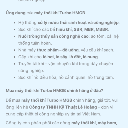
Ứng dụng
của
máy thổi khí Turbo HMGB
Hệ thống
xử lý nước thải sinh hoạt và công nghiệp
.
Sục khí cho các bể
hiếu khí, SBR, MBR, MBBR
.
Nuôi trồng thủy sản công nghệ cao
: ao tôm, cá, hệ
thống tuần hoàn.
Nhà máy
thực phẩm – đồ uống
, yêu cầu khí sạch.
Cấp khí cho
lò hơi, lò sấy, lò đốt, lò nung
.
Truyền tải khí – vận chuyển khí trong dây chuyền
công nghiệp.
Sục khí hồ điều hòa, hồ cảnh quan, hồ trung tâm.
Mua máy thổi khí Turbo HMGB
chính hãng ở đâu?
Để mua
máy thổi khí Turbo HMGB
chính hãng, giá tốt, vui
lòng liên hệ
Công ty TNHH Kỹ Thuật Lê Hoàng
– đơn vị
cung cấp thiết bị công nghiệp uy tín tại Việt Nam.
Công ty còn phân phối các dòng
máy thổi khí, máy bơm,