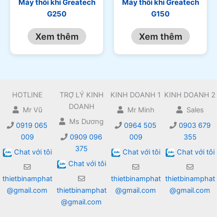
Máy thổi khí Greatech
Máy thổi khí Greatech
G250
G150
Xem thêm
Xem thêm
HOTLINE
TRỢ LÝ KINH
KINH DOANH 1
KINH DOANH 2
DOANH
Mr Vũ
Mr Minh
Sales
Ms Dương
0919 065
0964 505
0903 679
009
0909 096
009
355
375
Chat với tôi
Chat với tôi
Chat với tôi
Chat với tôi
thietbinamphat
thietbinamphat
thietbinamphat
@gmail.com
thietbinamphat
@gmail.com
@gmail.com
@gmail.com