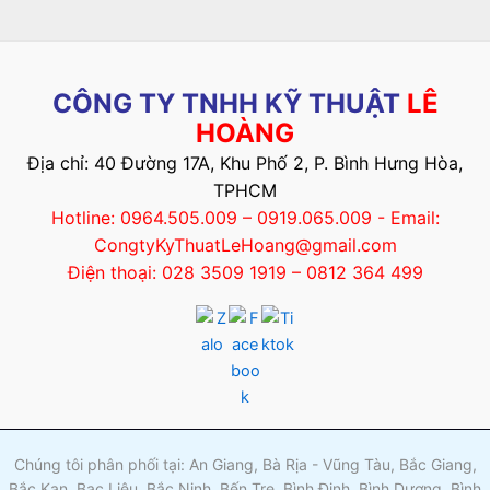
CÔNG TY TNHH KỸ THUẬT
LÊ
HOÀNG
Địa chỉ: 40 Đường 17A, Khu Phố 2, P. Bình Hưng Hòa,
TPHCM
Hotline: 0964.505.009 – 0919.065.009 - Email:
CongtyKyThuatLeHoang@gmail.com
Điện thoại: 028 3509 1919 – 0812 364 499
Chúng tôi phân phối tại: An Giang, Bà Rịa - Vũng Tàu, Bắc Giang,
Bắc Kạn, Bạc Liêu, Bắc Ninh, Bến Tre, Bình Định, Bình Dương, Bình