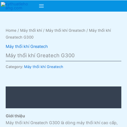
Skip
Main
to
content
Menu
Home
/
Máy thổi khí
/
Máy thổi khí Greatech
/ Máy thổi khí
Greatech G300
Máy thổi khí Greatech
Máy thổi khí Greatech G300
Category:
Máy thổi khí Greatech
Description
Reviews (0)
Giới thiệu
Máy thổi khí Greatech G300 là dòng máy thổi khí cao cấp,