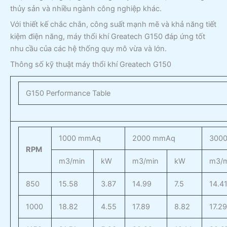
thủy sản và nhiều ngành công nghiệp khác.
Với thiết kế chắc chắn, công suất mạnh mẽ và khả năng tiết
kiệm điện năng, máy thổi khí Greatech G150 đáp ứng tốt
nhu cầu của các hệ thống quy mô vừa và lớn.
Thông số kỹ thuật máy thổi khí Greatech G150
G150 Performance Table
1000 mmAq
2000 mmAq
300
RPM
m3/min
kW
m3/min
kW
m3/m
850
15.58
3.87
14.99
7.5
14.4
1000
18.82
4.55
17.89
8.82
17.2