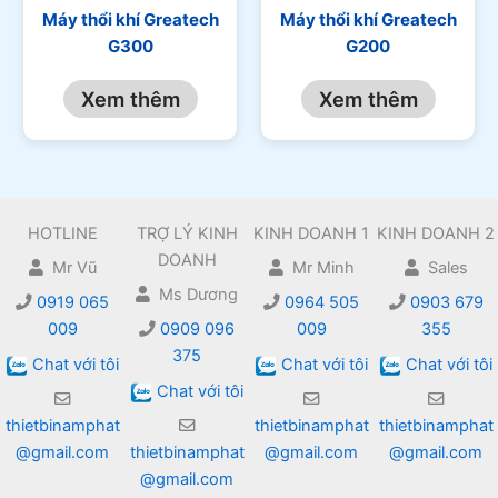
Máy thổi khí Greatech
Máy thổi khí Greatech
G300
G200
Xem thêm
Xem thêm
HOTLINE
TRỢ LÝ KINH
KINH DOANH 1
KINH DOANH 2
DOANH
Mr Vũ
Mr Minh
Sales
Ms Dương
0919 065
0964 505
0903 679
009
0909 096
009
355
375
Chat với tôi
Chat với tôi
Chat với tôi
Chat với tôi
thietbinamphat
thietbinamphat
thietbinamphat
@gmail.com
thietbinamphat
@gmail.com
@gmail.com
@gmail.com