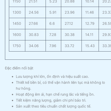
1150
21.51
5.23
20.88
10.14
20.2
1300
24.56
5.91
23.96
11.46
23.3
1450
27.66
6.6
27.12
12.79
26.5
1600
30.83
7.28
30.38
14.11
29.9
1750
34.06
7.96
33.72
15.43
33.3
Đặc điểm nổi bật
Lưu lượng khí lớn, ổn định và hiệu suất cao.
Thiết kế bền bỉ, có thể vận hành liên tục mà không lo
hư hỏng.
Hoạt động êm ái, hạn chế rung lắc và tiếng ồn.
Tiết kiệm năng lượng, giảm chi phí bảo trì.
Sản xuất theo tiêu chuẩn chất lượng quốc tế.