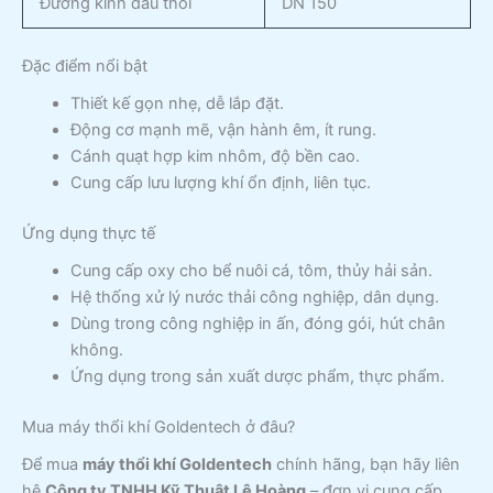
Đường kính đầu thổi
DN 150
Đặc điểm nổi bật
Thiết kế gọn nhẹ, dễ lắp đặt.
Động cơ mạnh mẽ, vận hành êm, ít rung.
Cánh quạt hợp kim nhôm, độ bền cao.
Cung cấp lưu lượng khí ổn định, liên tục.
Ứng dụng thực tế
Cung cấp oxy cho bể nuôi cá, tôm, thủy hải sản.
Hệ thống xử lý nước thải công nghiệp, dân dụng.
Dùng trong công nghiệp in ấn, đóng gói, hút chân
không.
Ứng dụng trong sản xuất dược phẩm, thực phẩm.
Mua máy thổi khí Goldentech ở đâu?
Để mua
máy thổi khí Goldentech
chính hãng, bạn hãy liên
hệ
Công ty TNHH Kỹ Thuật Lê Hoàng
– đơn vị cung cấp