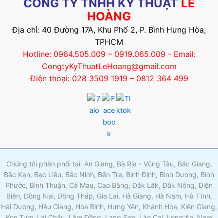
CÔNG TY TNHH KỸ THUẬT
LÊ
HOÀNG
Địa chỉ: 40 Đường 17A, Khu Phố 2, P. Bình Hưng Hòa,
TPHCM
Hotline: 0964.505.009 – 0919.065.009 - Email:
CongtyKyThuatLeHoang@gmail.com
Điện thoại: 028 3509 1919 – 0812 364 499
Chúng tôi phân phối tại: An Giang, Bà Rịa - Vũng Tàu, Bắc Giang,
Bắc Kạn, Bạc Liêu, Bắc Ninh, Bến Tre, Bình Định, Bình Dương, Bình
Phước, Bình Thuận, Cà Mau, Cao Bằng, Đắk Lắk, Đắk Nông, Điện
Biên, Đồng Nai, Đồng Tháp, Gia Lai, Hà Giang, Hà Nam, Hà Tĩnh,
Hải Dương, Hậu Giang, Hòa Bình, Hưng Yên, Khánh Hòa, Kiên Giang,
Kon Tum, Lai Châu, Lâm Đồng, Lạng Sơn, Lào Cai, Long An, Nam