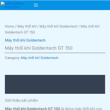
Skip
Main
to
content
Menu
Home
/
Máy thổi khí
/
Máy thổi khí Goldentech
/ Máy thổi khí
Goldentech GT 150
Máy thổi khí Goldentech
Máy thổi khí Goldentech GT 150
Category:
Máy thổi khí Goldentech
Description
Reviews (0)
Giới thiệu sản phẩm
Máy thổi khí Goldentech GT 150
là dòng máy thổi khí con