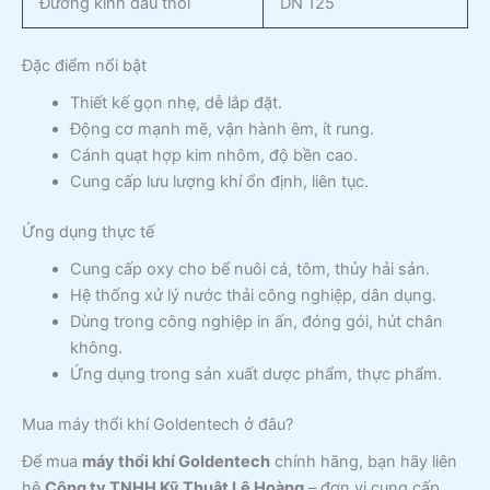
Đường kính đầu thổi
DN 125
Đặc điểm nổi bật
Thiết kế gọn nhẹ, dễ lắp đặt.
Động cơ mạnh mẽ, vận hành êm, ít rung.
Cánh quạt hợp kim nhôm, độ bền cao.
Cung cấp lưu lượng khí ổn định, liên tục.
Ứng dụng thực tế
Cung cấp oxy cho bể nuôi cá, tôm, thủy hải sản.
Hệ thống xử lý nước thải công nghiệp, dân dụng.
Dùng trong công nghiệp in ấn, đóng gói, hút chân
không.
Ứng dụng trong sản xuất dược phẩm, thực phẩm.
Mua máy thổi khí Goldentech ở đâu?
Để mua
máy thổi khí Goldentech
chính hãng, bạn hãy liên
hệ
Công ty TNHH Kỹ Thuật Lê Hoàng
– đơn vị cung cấp