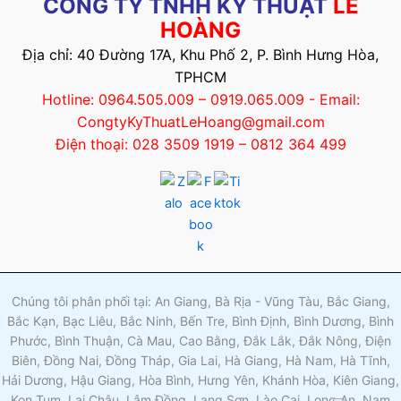
CÔNG TY TNHH KỸ THUẬT
LÊ
HOÀNG
Địa chỉ: 40 Đường 17A, Khu Phố 2, P. Bình Hưng Hòa,
TPHCM
Hotline: 0964.505.009 – 0919.065.009 - Email:
CongtyKyThuatLeHoang@gmail.com
Điện thoại: 028 3509 1919 – 0812 364 499
Chúng tôi phân phối tại: An Giang, Bà Rịa - Vũng Tàu, Bắc Giang,
Bắc Kạn, Bạc Liêu, Bắc Ninh, Bến Tre, Bình Định, Bình Dương, Bình
Phước, Bình Thuận, Cà Mau, Cao Bằng, Đắk Lắk, Đắk Nông, Điện
Biên, Đồng Nai, Đồng Tháp, Gia Lai, Hà Giang, Hà Nam, Hà Tĩnh,
Hải Dương, Hậu Giang, Hòa Bình, Hưng Yên, Khánh Hòa, Kiên Giang,
Kon Tum, Lai Châu, Lâm Đồng, Lạng Sơn, Lào Cai, Long An, Nam