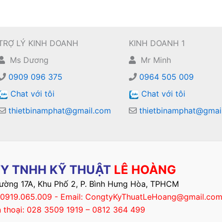
TRỢ LÝ KINH DOANH
KINH DOANH 1
Ms Dương
Mr Minh
0909 096 375
0964 505 009
Chat với tôi
Chat với tôi
thietbinamphat@gmail.com
thietbinamphat@gmai
Y TNHH KỸ THUẬT
LÊ HOÀNG
Đường 17A, Khu Phố 2, P. Bình Hưng Hòa, TPHCM
– 0919.065.009 - Email: CongtyKyThuatLeHoang@gmail.co
n thoại: 028 3509 1919 – 0812 364 499