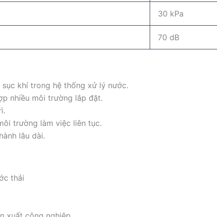
30 kPa
70 dB
 sục khí trong hệ thống xử lý nước.
p nhiều môi trường lắp đặt.
ì.
môi trường làm việc liên tục.
hành lâu dài.
ớc thải
ản xuất công nghiệp