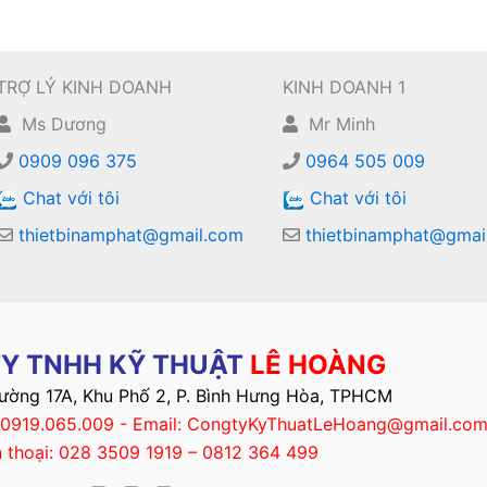
TRỢ LÝ KINH DOANH
KINH DOANH 1
Ms Dương
Mr Minh
0909 096 375
0964 505 009
Chat với tôi
Chat với tôi
thietbinamphat@gmail.com
thietbinamphat@gmai
Y TNHH KỸ THUẬT
LÊ HOÀNG
Đường 17A, Khu Phố 2, P. Bình Hưng Hòa, TPHCM
– 0919.065.009 - Email: CongtyKyThuatLeHoang@gmail.co
n thoại: 028 3509 1919 – 0812 364 499