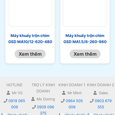
Máy khuấy trộn chìm
Máy khuấy trộn chìm
GSD MA10/12-620-480
GSD MA1.5/6-260-960
Xem thêm
Xem thêm
HOTLINE
TRỢ LÝ KINH
KINH DOANH 1
KINH DOANH 2
DOANH
Mr Vũ
Mr Minh
Sales
Ms Dương
0919 065
0964 505
0903 679
009
0909 096
009
355
375