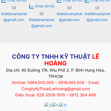
Chat với tôi
Chat với tôi
Chat với tôi
Chat với tôi
thietbinamphat
thietbinamphat
thietbinamphat
@gmail.com
thietbinamphat
@gmail.com
@gmail.com
@gmail.com
CÔNG TY TNHH KỸ THUẬT
LÊ
HOÀNG
Địa chỉ: 40 Đường 17A, Khu Phố 2, P. Bình Hưng Hòa,
TPHCM
Hotline: 0964.505.009 – 0919.065.009 - Email:
CongtyKyThuatLeHoang@gmail.com
Điện thoại: 028 3509 1919 – 0812 364 499