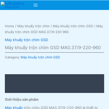
Skip
Main
to
content
Menu
Home
/
Máy khuấy trộn chìm
/
Máy khuấy trộn chìm GSD
/ Máy
khuấy trộn chìm GSD MA0.37/9-220-960
Máy khuấy trộn chìm GSD
Máy khuấy trộn chìm GSD MA0.37/9-220-960
Category:
Máy khuấy trộn chìm GSD
Description
Reviews (0)
Giới thiệu sản phẩm
Máy khuấy
trộn chìm GSD MA0.37/9-220-960 là thiết bị