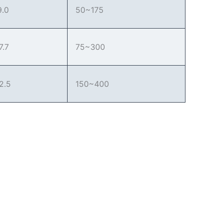
9.0
50~175
7.7
75~300
2.5
150~400