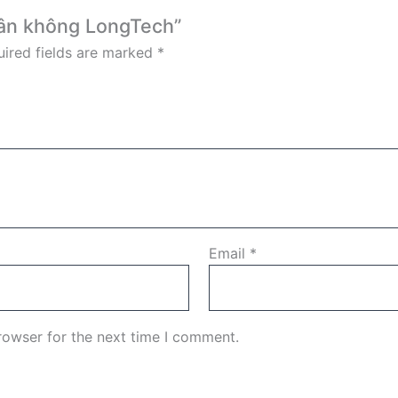
chân không LongTech”
ired fields are marked
*
Email
*
rowser for the next time I comment.