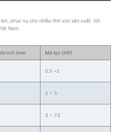
 âm, phục vụ cho nhiều lĩnh vực sản xuất. Với
Việt Nam.
khí m3 /min
Mã lực
(HP)
0.5 ~2
2 ~ 5
3 ~ 7.5