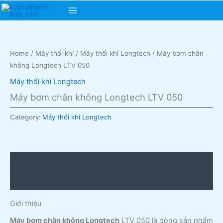
Skip
Main
to
content
Menu
Home
/
Máy thổi khí
/
Máy thổi khí Longtech
/ Máy bơm chân
không Longtech LTV 050
Máy thổi khí Longtech
Máy bơm chân không Longtech LTV 050
Category:
Máy thổi khí Longtech
Description
Reviews (0)
Giới thiệu
Máy bơm chân không Longtech
LTV 050 là dòng sản phẩm