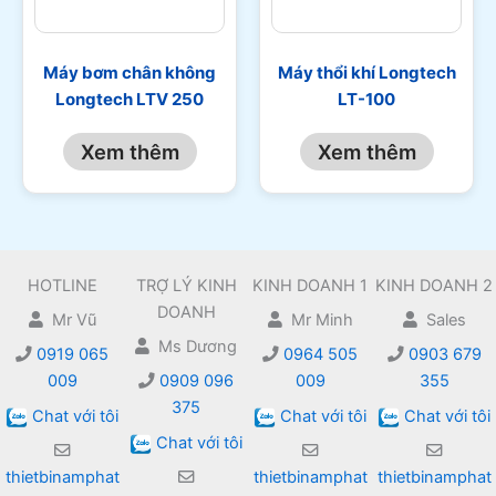
Máy bơm chân không
Máy thổi khí Longtech
Longtech LTV 250
LT-100
Xem thêm
Xem thêm
HOTLINE
TRỢ LÝ KINH
KINH DOANH 1
KINH DOANH 2
DOANH
Mr Vũ
Mr Minh
Sales
Ms Dương
0919 065
0964 505
0903 679
009
0909 096
009
355
375
Chat với tôi
Chat với tôi
Chat với tôi
Chat với tôi
thietbinamphat
thietbinamphat
thietbinamphat