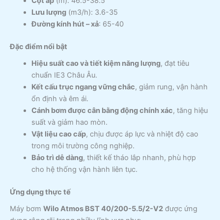
Cột áp
(m): 46.5-38.5
Lưu lượng
(m3/h): 3.6-35
Đường kính hút – xả
: 65-40
Đặc điểm nổi bật
Hiệu suất cao và tiết kiệm năng lượng
, đạt tiêu
chuẩn IE3 Châu Âu.
Kết cấu trục ngang vững chắc
, giảm rung, vận hành
ổn định và êm ái.
Cánh bơm được cân bằng động chính xác
, tăng hiệu
suất và giảm hao mòn.
Vật liệu cao cấp
, chịu được áp lực và nhiệt độ cao
trong môi trường công nghiệp.
Bảo trì dễ dàng
, thiết kế tháo lắp nhanh, phù hợp
cho hệ thống vận hành liên tục.
Ứng dụng thực tế
Máy bơm
Wilo Atmos BST 40/200-5.5/2-V2
được ứng