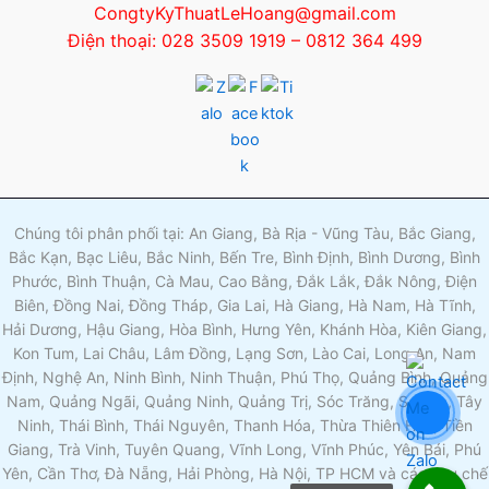
CongtyKyThuatLeHoang@gmail.com
Điện thoại: 028 3509 1919 – 0812 364 499
Chúng tôi phân phối tại: An Giang, Bà Rịa - Vũng Tàu, Bắc Giang,
Bắc Kạn, Bạc Liêu, Bắc Ninh, Bến Tre, Bình Định, Bình Dương, Bình
Phước, Bình Thuận, Cà Mau, Cao Bằng, Đắk Lắk, Đắk Nông, Điện
Biên, Đồng Nai, Đồng Tháp, Gia Lai, Hà Giang, Hà Nam, Hà Tĩnh,
Hải Dương, Hậu Giang, Hòa Bình, Hưng Yên, Khánh Hòa, Kiên Giang,
Kon Tum, Lai Châu, Lâm Đồng, Lạng Sơn, Lào Cai, Long An, Nam
Định, Nghệ An, Ninh Bình, Ninh Thuận, Phú Thọ, Quảng Bình, Quảng
Nam, Quảng Ngãi, Quảng Ninh, Quảng Trị, Sóc Trăng, Sơn La, Tây
Ninh, Thái Bình, Thái Nguyên, Thanh Hóa, Thừa Thiên Huế, Tiền
Giang, Trà Vinh, Tuyên Quang, Vĩnh Long, Vĩnh Phúc, Yên Bái, Phú
Yên, Cần Thơ, Đà Nẵng, Hải Phòng, Hà Nội, TP HCM và các khu chế