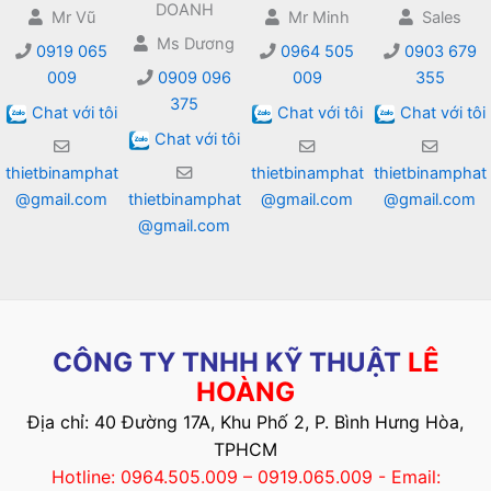
DOANH
Mr Vũ
Mr Minh
Sales
Ms Dương
0919 065
0964 505
0903 679
009
0909 096
009
355
375
Chat với tôi
Chat với tôi
Chat với tôi
Chat với tôi
thietbinamphat
thietbinamphat
thietbinamphat
@gmail.com
thietbinamphat
@gmail.com
@gmail.com
@gmail.com
CÔNG TY TNHH KỸ THUẬT
LÊ
HOÀNG
Địa chỉ: 40 Đường 17A, Khu Phố 2, P. Bình Hưng Hòa,
TPHCM
Hotline: 0964.505.009 – 0919.065.009 - Email: