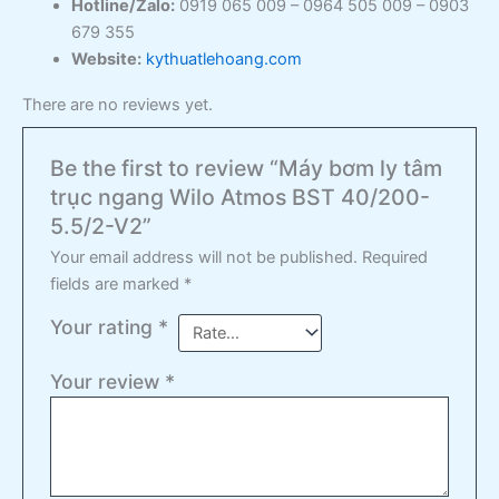
Hotline/Zalo:
0919 065 009 – 0964 505 009 – 0903
679 355
Website:
kythuatlehoang.com
There are no reviews yet.
Be the first to review “Máy bơm ly tâm
trục ngang Wilo Atmos BST 40/200-
5.5/2-V2”
Your email address will not be published.
Required
fields are marked
*
Your rating
*
Your review
*