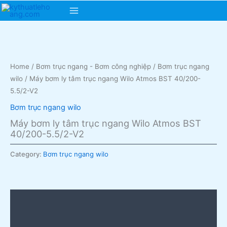
Skip
Main
to
content
Menu
Home
/
Bơm trục ngang - Bơm công nghiệp
/
Bơm trục ngang
wilo
/ Máy bơm ly tâm trục ngang Wilo Atmos BST 40/200-
5.5/2-V2
Bơm trục ngang wilo
Máy bơm ly tâm trục ngang Wilo Atmos BST
40/200-5.5/2-V2
Category:
Bơm trục ngang wilo
Description
Reviews (0)