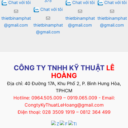
375
Chat với tôi
Chat với tôi
Chat với tôi
Chat với tôi
thietbinamphat
thietbinamphat
thietbinamphat
@gmail.com
thietbinamphat
@gmail.com
@gmail.com
@gmail.com
CÔNG TY TNHH KỸ THUẬT
LÊ
HOÀNG
Địa chỉ: 40 Đường 17A, Khu Phố 2, P. Bình Hưng Hòa,
TPHCM
Hotline: 0964.505.009 – 0919.065.009 - Email:
CongtyKyThuatLeHoang@gmail.com
Điện thoại: 028 3509 1919 – 0812 364 499