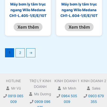
Máy bơm ly tâm trục
Máy bơm ly tâm trục
ngang Wilo Medana
ngang Wilo Medana
CH1-L.405-1/E/E/10T
CH1-L.604-1/E/E/10T
Xem thêm
Xem thêm
1
2
→
HOTLINE
TRỢ LÝ KINH
KINH DOANH 1
KINH DOANH 2
DOANH
Mr Vũ
Mr Minh
Sales
Ms Dương
0919 065
0964 505
0903 679
009
0909 096
009
355