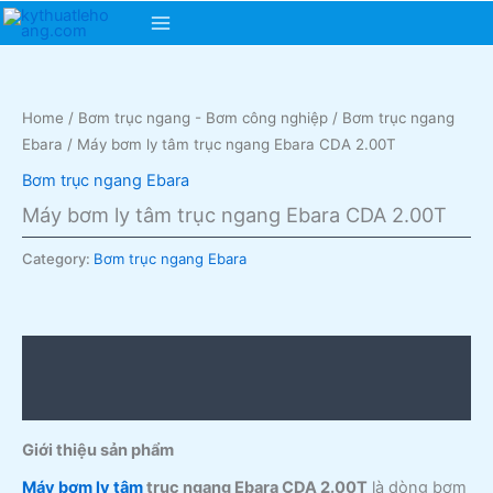
Skip
Main
to
content
Menu
Home
/
Bơm trục ngang - Bơm công nghiệp
/
Bơm trục ngang
Ebara
/ Máy bơm ly tâm trục ngang Ebara CDA 2.00T
Bơm trục ngang Ebara
Máy bơm ly tâm trục ngang Ebara CDA 2.00T
Category:
Bơm trục ngang Ebara
Description
Reviews (0)
Giới thiệu sản phẩm
Máy bơm ly tâm
trục ngang Ebara CDA 2.00T
là dòng bơm