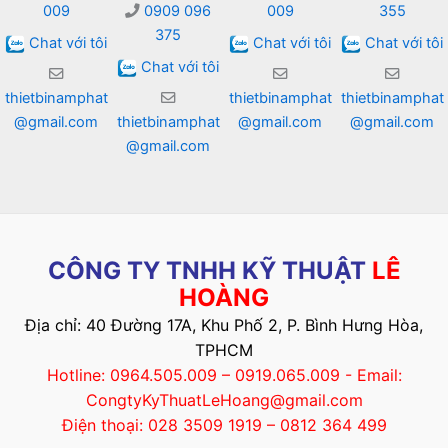
009
0909 096
009
355
375
Chat với tôi
Chat với tôi
Chat với tôi
Chat với tôi
thietbinamphat
thietbinamphat
thietbinamphat
@gmail.com
thietbinamphat
@gmail.com
@gmail.com
@gmail.com
CÔNG TY TNHH KỸ THUẬT
LÊ
HOÀNG
Địa chỉ: 40 Đường 17A, Khu Phố 2, P. Bình Hưng Hòa,
TPHCM
Hotline: 0964.505.009 – 0919.065.009 - Email:
CongtyKyThuatLeHoang@gmail.com
Điện thoại: 028 3509 1919 – 0812 364 499