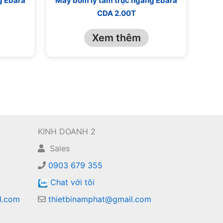
g Ebara
Máy bơm ly tâm trục ngang Ebara
CDA 2.00T
Xem thêm
KINH DOANH 2
Sales
0903 679 355
Chat với tôi
l.com
thietbinamphat@gmail.com