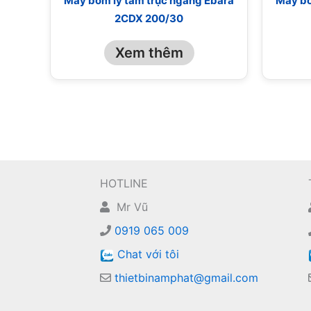
Máy bơm ly tâm trục ngang Ebara
Máy bơ
2CDX 200/30
Xem thêm
HOTLINE
Mr Vũ
0919 065 009
Chat với tôi
thietbinamphat@gmail.com