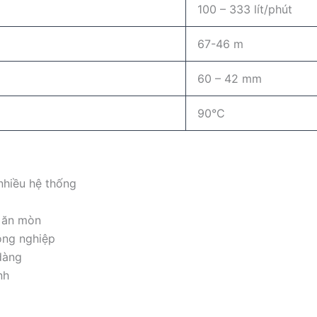
100 – 333 lít/phút
67-46 m
60 – 42 mm
90°C
 nhiều hệ thống
 ăn mòn
ông nghiệp
 dàng
nh