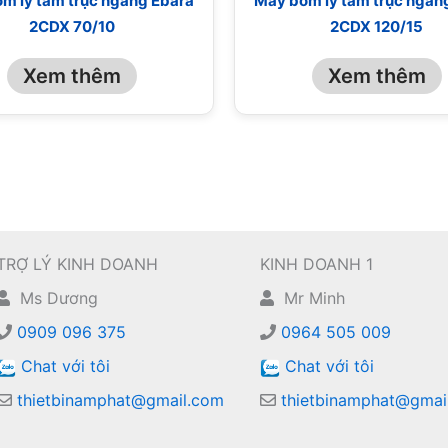
m ly tâm trục ngang Ebara
Máy bơm ly tâm trục ngan
2CDX 70/10
2CDX 120/15
Xem thêm
Xem thêm
TRỢ LÝ KINH DOANH
KINH DOANH 1
Ms Dương
Mr Minh
0909 096 375
0964 505 009
Chat với tôi
Chat với tôi
thietbinamphat@gmail.com
thietbinamphat@gmai