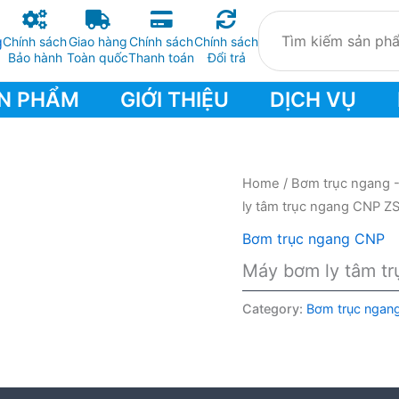
Chính sách
Giao hàng
Chính sách
Chính sách
Bảo hành
Toàn quốc
Thanh toán
Đổi trả
N PHẨM
GIỚI THIỆU
DỊCH VỤ
Home
/
Bơm trục ngang 
ly tâm trục ngang CNP Z
Bơm trục ngang CNP
Máy bơm ly tâm t
Category:
Bơm trục ngan