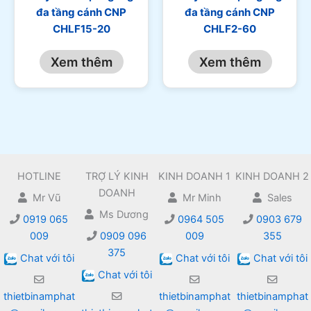
đa tầng cánh CNP
đa tầng cánh CNP
CHLF15-20
CHLF2-60
Xem thêm
Xem thêm
HOTLINE
TRỢ LÝ KINH
KINH DOANH 1
KINH DOANH 2
DOANH
Mr Vũ
Mr Minh
Sales
Ms Dương
0919 065
0964 505
0903 679
009
0909 096
009
355
375
Chat với tôi
Chat với tôi
Chat với tôi
Chat với tôi
thietbinamphat
thietbinamphat
thietbinamphat