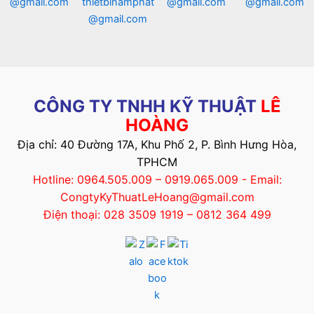
@gmail.com
thietbinamphat
@gmail.com
@gmail.com
@gmail.com
CÔNG TY TNHH KỸ THUẬT
LÊ
HOÀNG
Địa chỉ: 40 Đường 17A, Khu Phố 2, P. Bình Hưng Hòa,
TPHCM
Hotline: 0964.505.009 – 0919.065.009 - Email:
CongtyKyThuatLeHoang@gmail.com
Điện thoại: 028 3509 1919 – 0812 364 499