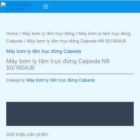
Skip
Main
to
content
Menu
Home
/
Máy bơm ly tâm trục đứng
/
Máy bơm ly tâm trục đứng
Calpeda
/ Máy bơm ly tâm trục đứng Calpeda NR 50/160A/B
Máy bơm ly tâm trục đứng Calpeda
Máy bơm ly tâm trục đứng Calpeda NR
50/160A/B
Category:
Máy bơm ly tâm trục đứng Calpeda
Description
Reviews (0)
Giới thiệu sản phẩm