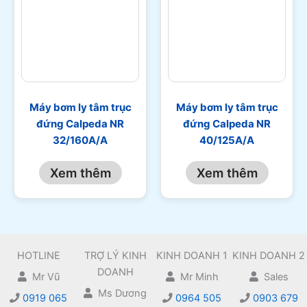
Máy bơm ly tâm trục
Máy bơm ly tâm trục
đứng Calpeda NR
đứng Calpeda NR
32/160A/A
40/125A/A
Xem thêm
Xem thêm
HOTLINE
TRỢ LÝ KINH
KINH DOANH 1
KINH DOANH 2
DOANH
Mr Vũ
Mr Minh
Sales
Ms Dương
0919 065
0964 505
0903 679