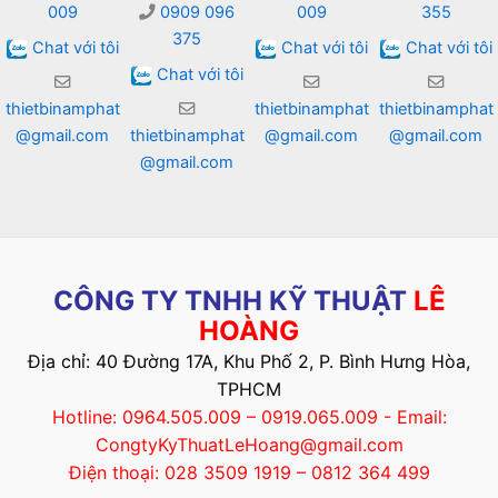
009
0909 096
009
355
375
Chat với tôi
Chat với tôi
Chat với tôi
Chat với tôi
thietbinamphat
thietbinamphat
thietbinamphat
@gmail.com
thietbinamphat
@gmail.com
@gmail.com
@gmail.com
CÔNG TY TNHH KỸ THUẬT
LÊ
HOÀNG
Địa chỉ: 40 Đường 17A, Khu Phố 2, P. Bình Hưng Hòa,
TPHCM
Hotline: 0964.505.009 – 0919.065.009 - Email:
CongtyKyThuatLeHoang@gmail.com
Điện thoại: 028 3509 1919 – 0812 364 499