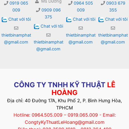
Ms Dương
0919 065
0964 505
0903 679
009
0909 096
009
355
375
Chat với tôi
Chat với tôi
Chat với tôi
Chat với tôi
thietbinamphat
thietbinamphat
thietbinamphat
@gmail.com
thietbinamphat
@gmail.com
@gmail.com
@gmail.com
CÔNG TY TNHH KỸ THUẬT
LÊ
HOÀNG
Địa chỉ: 40 Đường 17A, Khu Phố 2, P. Bình Hưng Hòa,
TPHCM
Hotline: 0964.505.009 – 0919.065.009 - Email:
CongtyKyThuatLeHoang@gmail.com