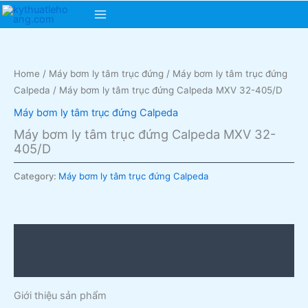
Skip
Main
to
content
Menu
Home
/
Máy bơm ly tâm trục đứng
/
Máy bơm ly tâm trục đứng
Calpeda
/ Máy bơm ly tâm trục đứng Calpeda MXV 32-405/D
Máy bơm ly tâm trục đứng Calpeda
Máy bơm ly tâm trục đứng Calpeda MXV 32-
405/D
Category:
Máy bơm ly tâm trục đứng Calpeda
Description
Reviews (0)
Giới thiệu sản phẩm