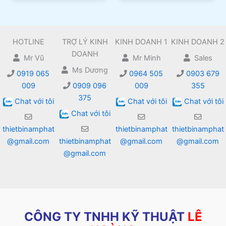
HOTLINE
TRỢ LÝ KINH
KINH DOANH 1
KINH DOANH 2
DOANH
Mr Vũ
Mr Minh
Sales
Ms Dương
0919 065
0964 505
0903 679
009
0909 096
009
355
375
Chat với tôi
Chat với tôi
Chat với tôi
Chat với tôi
thietbinamphat
thietbinamphat
thietbinamphat
@gmail.com
thietbinamphat
@gmail.com
@gmail.com
@gmail.com
CÔNG TY TNHH KỸ THUẬT
LÊ