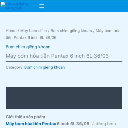
Skip
Main
to
content
Menu
Home
/
Máy bơm chìm
/
Bơm chìm giếng khoan
/ Máy bơm hỏa
tiễn Pentax 6 inch 6L 36/06
Bơm chìm giếng khoan
Máy bơm hỏa tiễn Pentax 6 inch 6L 36/06
Category:
Bơm chìm giếng khoan
Description
Reviews (0)
Giới thiệu sản phẩm
Máy bơm hỏa tiễn Pentax
6 inch 6L 36/06
là dòng bơm