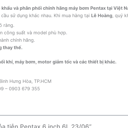
p khẩu và phân phối chính hãng máy bơm Pentax tại Việt 
u cầu sử dụng khác nhau. Khi mua hàng tại
Lê Hoàng
, quý 
õ ràng.
ọn công suất và model phù hợp.
hành chính hãng.
g thay thế.
ổi khí, máy bơm, motor giảm tốc và các thiết bị khác.
 Bình Hưng Hòa, TP.HCM
09 – 0903 679 355
ỏa tiễn Pentax 6 inch 6L 23/06”