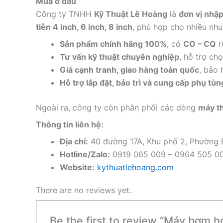
Mua ở đâu
Công ty TNHH
Kỹ Thuật Lê Hoàng
là
đơn vị nhậ
tiễn 4 inch, 6 inch, 8 inch
, phù hợp cho nhiều nh
Sản phẩm chính hãng 100%
, có
CO – CQ
r
Tư vấn kỹ thuật chuyên nghiệp
, hỗ trợ ch
Giá cạnh tranh, giao hàng toàn quốc
, bảo 
Hỗ trợ lắp đặt, bảo trì và cung cấp phụ tùn
Ngoài ra, công ty còn phân phối các dòng
máy th
Thông tin liên hệ:
Địa chỉ:
40 đường 17A, Khu phố 2, Phường
Hotline/Zalo:
0919 065 009 – 0964 505 0
Website:
kythuatlehoang.com
There are no reviews yet.
Be the first to review “Máy bơm h