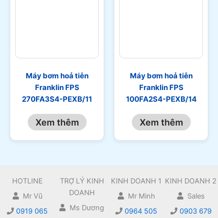
Máy bơm hoả tiễn
Máy bơm hoả tiễn
Franklin FPS
Franklin FPS
270FA3S4-PEXB/11
100FA2S4-PEXB/14
Xem thêm
Xem thêm
HOTLINE
TRỢ LÝ KINH
KINH DOANH 1
KINH DOANH 2
DOANH
Mr Vũ
Mr Minh
Sales
Ms Dương
0919 065
0964 505
0903 679