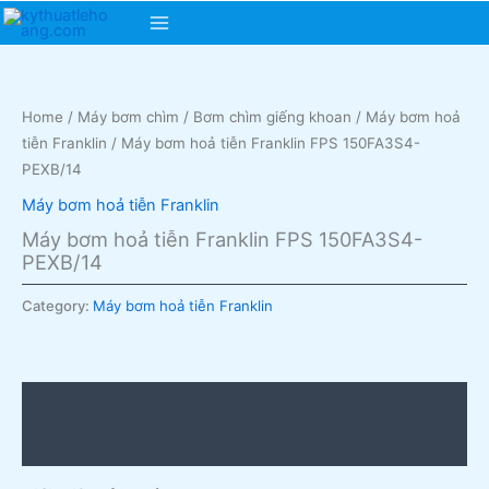
Skip
Main
to
content
Menu
Home
/
Máy bơm chìm
/
Bơm chìm giếng khoan
/
Máy bơm hoả
tiễn Franklin
/ Máy bơm hoả tiễn Franklin FPS 150FA3S4-
PEXB/14
Máy bơm hoả tiễn Franklin
Máy bơm hoả tiễn Franklin FPS 150FA3S4-
PEXB/14
Category:
Máy bơm hoả tiễn Franklin
Description
Reviews (0)