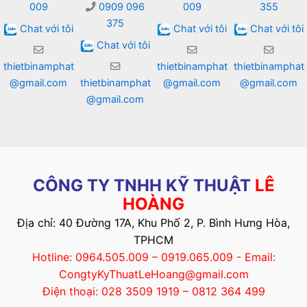
009
0909 096
009
355
375
Chat với tôi
Chat với tôi
Chat với tôi
Chat với tôi
thietbinamphat
thietbinamphat
thietbinamphat
@gmail.com
thietbinamphat
@gmail.com
@gmail.com
@gmail.com
CÔNG TY TNHH KỸ THUẬT
LÊ
HOÀNG
Địa chỉ: 40 Đường 17A, Khu Phố 2, P. Bình Hưng Hòa,
TPHCM
Hotline: 0964.505.009 – 0919.065.009 - Email:
CongtyKyThuatLeHoang@gmail.com
Điện thoại: 028 3509 1919 – 0812 364 499