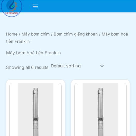
Skip
Main
to
content
Menu
Home
/
Máy bơm chìm
/
Bơm chìm giếng khoan
/ Máy bơm hoả
tiễn Franklin
Máy bơm hoả tiễn Franklin
Showing all 6 results