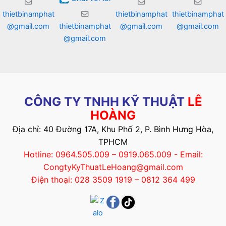
thietbinamphat
thietbinamphat
thietbinamphat
@gmail.com
thietbinamphat
@gmail.com
@gmail.com
@gmail.com
CÔNG TY TNHH KỸ THUẬT
LÊ
HOÀNG
Địa chỉ: 40 Đường 17A, Khu Phố 2, P. Bình Hưng Hòa,
TPHCM
Hotline: 0964.505.009 – 0919.065.009 - Email:
CongtyKyThuatLeHoang@gmail.com
Điện thoại: 028 3509 1919 – 0812 364 499