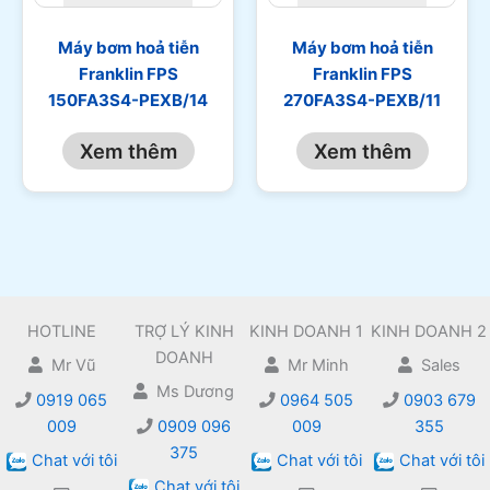
Máy bơm hoả tiễn
Máy bơm hoả tiễn
Franklin FPS
Franklin FPS
150FA3S4-PEXB/14
270FA3S4-PEXB/11
Xem thêm
Xem thêm
HOTLINE
TRỢ LÝ KINH
KINH DOANH 1
KINH DOANH 2
DOANH
Mr Vũ
Mr Minh
Sales
Ms Dương
0919 065
0964 505
0903 679
009
0909 096
009
355
375
Chat với tôi
Chat với tôi
Chat với tôi
Chat với tôi