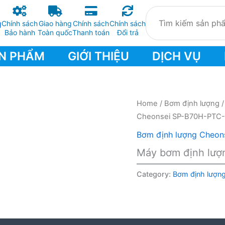
Chính sách
Giao hàng
Chính sách
Chính sách
Bảo hành
Toàn quốc
Thanh toán
Đổi trả
N PHẨM
GIỚI THIỆU
DỊCH VỤ
Home
/
Bơm định lượng
Cheonsei SP-B70H-PTC
Bơm định lượng Cheon
Máy bơm định lư
Category:
Bơm định lượn