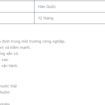
Hàn Quốc
12 tháng
n định trong môi trường công nghiệp.
axit và kiềm mạnh.
ống sẵn có.
ọ cao.
u vận hành.
 nước thải
 nhuộm
c phẩm