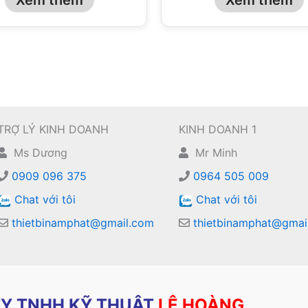
TRỢ LÝ KINH DOANH
KINH DOANH 1
Ms Dương
Mr Minh
0909 096 375
0964 505 009
Chat với tôi
Chat với tôi
thietbinamphat@gmail.com
thietbinamphat@gmai
Y TNHH KỸ THUẬT
LÊ HOÀNG