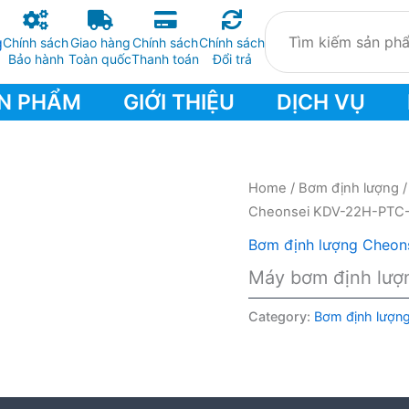
Chính sách
Giao hàng
Chính sách
Chính sách
Bảo hành
Toàn quốc
Thanh toán
Đổi trả
N PHẨM
GIỚI THIỆU
DỊCH VỤ
Home
/
Bơm định lượng
Cheonsei KDV-22H-PTC
Bơm định lượng Cheon
Máy bơm định lư
Category:
Bơm định lượn