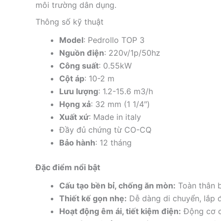
môi trường dân dụng.
Thông số kỹ thuật
Model
: Pedrollo TOP 3
Nguồn điện
: 220v/1p/50hz
Công suất
: 0.55kW
Cột áp
: 10-2 m
Lưu lượng
: 1.2-15.6 m3/h
Họng xả
: 32 mm (1 1/4″)
Xuất xứ
: Made in italy
Đầy đủ chứng từ CO-CQ
Bảo hành
: 12 tháng
Đặc điểm nổi bật
Cấu tạo bền bỉ, chống ăn mòn:
Toàn thân b
Thiết kế gọn nhẹ:
Dễ dàng di chuyển, lắp đ
Hoạt động êm ái, tiết kiệm điện:
Động cơ ch