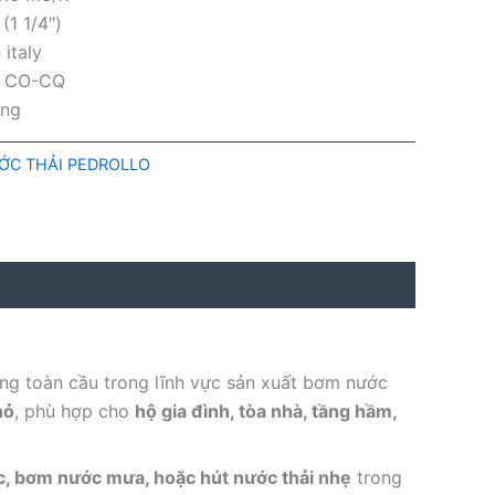
(1 1/4″)
 italy
ừ CO-CQ
áng
ỚC THẢI PEDROLLO
ng toàn cầu trong lĩnh vực sản xuất bơm nước
hỏ
, phù hợp cho
hộ gia đình, tòa nhà, tầng hầm,
c, bơm nước mưa, hoặc hút nước thải nhẹ
trong