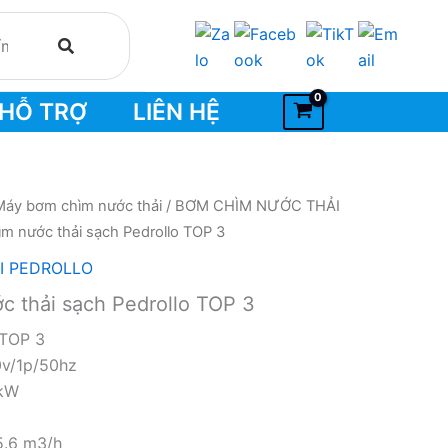
HỖ TRỢ
LIÊN HỆ
Máy bơm chìm nước thải
/
BƠM CHÌM NƯỚC THẢI
m nước thải sạch Pedrollo TOP 3
I PEDROLLO
 thải sạch Pedrollo TOP 3
 TOP 3
0v/1p/50hz
5kW
15.6 m3/h