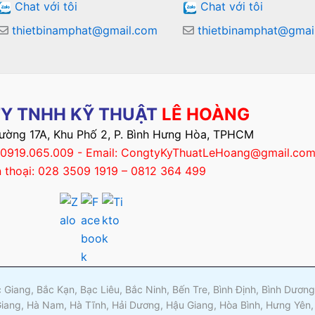
Chat với tôi
Chat với tôi
thietbinamphat@gmail.com
thietbinamphat@gmai
Y TNHH KỸ THUẬT
LÊ HOÀNG
Đường 17A, Khu Phố 2, P. Bình Hưng Hòa, TPHCM
– 0919.065.009 - Email: CongtyKyThuatLeHoang@gmail.co
n thoại: 028 3509 1919 – 0812 364 499
ắc Giang, Bắc Kạn, Bạc Liêu, Bắc Ninh, Bến Tre, Bình Định, Bình Dươ
Giang, Hà Nam, Hà Tĩnh, Hải Dương, Hậu Giang, Hòa Bình, Hưng Yên,