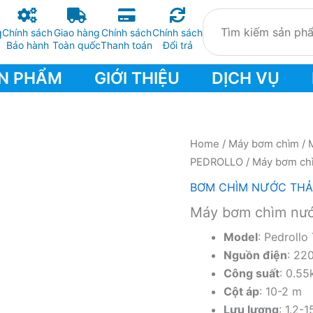
Chính sách
Giao hàng
Chính sách
Chính sách
Bảo hành
Toàn quốc
Thanh toán
Đổi trả
N PHẨM
GIỚI THIỆU
DỊCH VỤ
Home
/
Máy bơm chìm
/
PEDROLLO
/ Máy bơm chì
BƠM CHÌM NƯỚC THẢ
Máy bơm chìm nước
Model
: Pedrollo
Nguồn điện
: 22
Công suất
: 0.5
Cột áp
: 10-2 m
Lưu lượng
: 1.2-