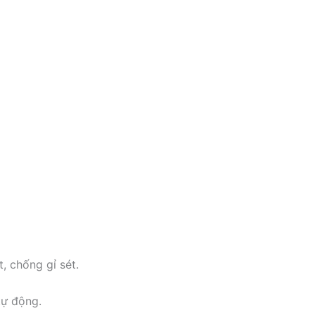
 chống gỉ sét.
tự động.