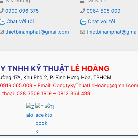
Ms Dương
Mr Minh
0909 096 375
0964 505 009
Chat với tôi
Chat với tôi
thietbinamphat@gmail.com
thietbinamphat@gmai
Y TNHH KỸ THUẬT
LÊ HOÀNG
Đường 17A, Khu Phố 2, P. Bình Hưng Hòa, TPHCM
– 0919.065.009 - Email: CongtyKyThuatLeHoang@gmail.co
n thoại: 028 3509 1919 – 0812 364 499