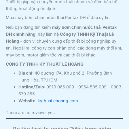
Thiết bị giúp vận chuyển nước thải nhanh và đảm bảo hệ
thống hoạt động ổn định.
Mua máy bơm chìm nước thải Pentax DH ở đâu uy tín
Nếu bạn đang tìm kiếm
máy bơm chìm nước thải Pentax
DH chính hãng
, hãy liên hệ
Công ty TNHH Kỹ Thuật Lê
Hoàng
– đơn vị chuyên cung cấp thiết bị công nghiệp uy
tín. Ngoài ra, công ty còn phân phối các dòng máy thổi khí,
máy bơm, motor giảm tốc và các thiết bị khác.
CÔNG TY TNHH KỸ THUẬT LÊ HOÀNG
Địa chỉ
: 40 đường 17A, Khu phố 2, Phường Bình
Hưng Hòa, TP.HCM
Hotline/Zalo
: 0919 065 009 – 0964 505 009 – 0903
679 355
Website
:
kythuatlehoang.com
There are no reviews yet.
Be the first to review “Máy bơm chìm