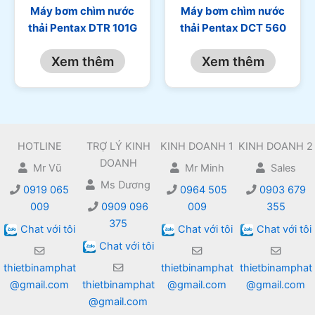
Máy bơm chìm nước
Máy bơm chìm nước
thải Pentax DTR 101G
thải Pentax DCT 560
Xem thêm
Xem thêm
HOTLINE
TRỢ LÝ KINH
KINH DOANH 1
KINH DOANH 2
DOANH
Mr Vũ
Mr Minh
Sales
Ms Dương
0919 065
0964 505
0903 679
009
0909 096
009
355
375
Chat với tôi
Chat với tôi
Chat với tôi
Chat với tôi
thietbinamphat
thietbinamphat
thietbinamphat
@gmail.com
thietbinamphat
@gmail.com
@gmail.com
@gmail.com