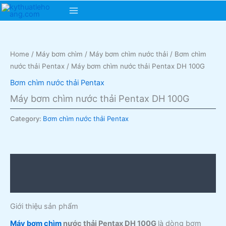
Skip
Main
to
content
Menu
Home
/
Máy bơm chìm
/
Máy bơm chìm nước thải
/
Bơm chìm
nước thải Pentax
/ Máy bơm chìm nước thải Pentax DH 100G
Bơm chìm nước thải Pentax
Máy bơm chìm nước thải Pentax DH 100G
Category:
Bơm chìm nước thải Pentax
Description
Reviews (0)
Giới thiệu sản phẩm
Máy bơm chìm
nước thải Pentax DH 100G
là dòng bơm