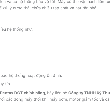
kín và có hệ thống bảo vệ tốt. Máy có thể vận hành liên tục
hể xử lý nước thải chứa nhiều tạp chất và hạt rắn nhỏ.
ều hệ thống như:
 bảo hệ thống hoạt động ổn định.
y tín
 Pentax DCT chính hãng
, hãy liên hệ
Công ty TNHH Kỹ Thu
hối các dòng máy thổi khí, máy bơm, motor giảm tốc và các