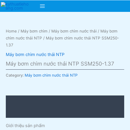
Skip
Main
to
content
Menu
Home
/
Máy bơm chìm
/
Máy bơm chìm nước thải
/
Máy bơm
chìm nước thải NTP
/ Máy bơm chìm nước thải NTP SSM250-
1.37
Máy bơm chìm nước thải NTP
Máy bơm chìm nước thải NTP SSM250-1.37
Category:
Máy bơm chìm nước thải NTP
Description
Reviews (0)
Giới thiệu sản phẩm