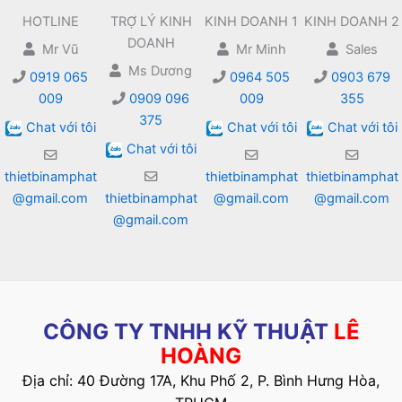
HOTLINE
TRỢ LÝ KINH
KINH DOANH 1
KINH DOANH 2
DOANH
Mr Vũ
Mr Minh
Sales
Ms Dương
0919 065
0964 505
0903 679
009
0909 096
009
355
375
Chat với tôi
Chat với tôi
Chat với tôi
Chat với tôi
thietbinamphat
thietbinamphat
thietbinamphat
@gmail.com
thietbinamphat
@gmail.com
@gmail.com
@gmail.com
CÔNG TY TNHH KỸ THUẬT
LÊ
HOÀNG
Địa chỉ: 40 Đường 17A, Khu Phố 2, P. Bình Hưng Hòa,