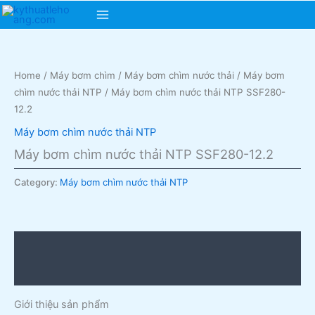
Skip
Main
to
content
Menu
Home
/
Máy bơm chìm
/
Máy bơm chìm nước thải
/
Máy bơm
chìm nước thải NTP
/ Máy bơm chìm nước thải NTP SSF280-
12.2
Máy bơm chìm nước thải NTP
Máy bơm chìm nước thải NTP SSF280-12.2
Category:
Máy bơm chìm nước thải NTP
Description
Reviews (0)
Giới thiệu sản phẩm