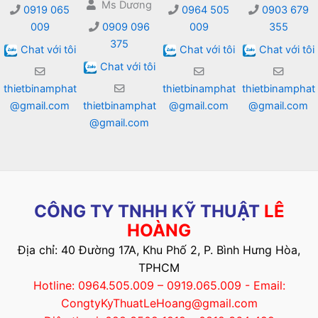
Ms Dương
0919 065
0964 505
0903 679
009
0909 096
009
355
375
Chat với tôi
Chat với tôi
Chat với tôi
Chat với tôi
thietbinamphat
thietbinamphat
thietbinamphat
@gmail.com
thietbinamphat
@gmail.com
@gmail.com
@gmail.com
CÔNG TY TNHH KỸ THUẬT
LÊ
HOÀNG
Địa chỉ: 40 Đường 17A, Khu Phố 2, P. Bình Hưng Hòa,
TPHCM
Hotline: 0964.505.009 – 0919.065.009 - Email:
CongtyKyThuatLeHoang@gmail.com