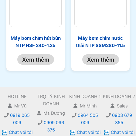
Máy bơm chìm hút bùn
Máy bơm chìm nước
NTP HSF 240-1.25
thải NTP SSM280-11.5
Xem thêm
Xem thêm
HOTLINE
TRỢ LÝ KINH
KINH DOANH 1
KINH DOANH 2
DOANH
Mr Vũ
Mr Minh
Sales
Ms Dương
0919 065
0964 505
0903 679
009
0909 096
009
355
375
Chat với tôi
Chat với tôi
Chat với tôi