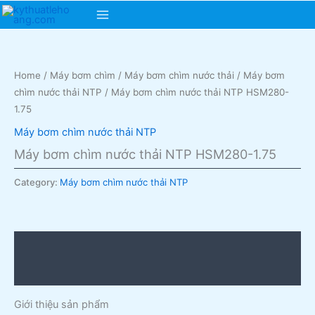
Skip
Main
to
content
Menu
Home
/
Máy bơm chìm
/
Máy bơm chìm nước thải
/
Máy bơm
chìm nước thải NTP
/ Máy bơm chìm nước thải NTP HSM280-
1.75
Máy bơm chìm nước thải NTP
Máy bơm chìm nước thải NTP HSM280-1.75
Category:
Máy bơm chìm nước thải NTP
Description
Reviews (0)
Giới thiệu sản phẩm