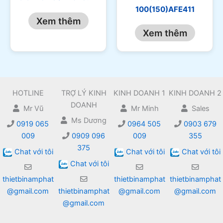
100(150)AFE411
Xem thêm
Xem thêm
HOTLINE
TRỢ LÝ KINH
KINH DOANH 1
KINH DOANH 2
DOANH
Mr Vũ
Mr Minh
Sales
Ms Dương
0919 065
0964 505
0903 679
009
0909 096
009
355
375
Chat với tôi
Chat với tôi
Chat với tôi
Chat với tôi
thietbinamphat
thietbinamphat
thietbinamphat
@gmail.com
thietbinamphat
@gmail.com
@gmail.com
@gmail.com