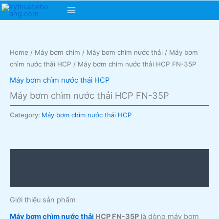
Skip
Main
to
content
Menu
Home
/
Máy bơm chìm
/
Máy bơm chìm nước thải
/
Máy bơm
chìm nước thải HCP
/ Máy bơm chìm nước thải HCP FN-35P
Máy bơm chìm nước thải HCP
Máy bơm chìm nước thải HCP FN-35P
Category:
Máy bơm chìm nước thải HCP
Description
Reviews (0)
Giới thiệu sản phẩm
Máy bơm chìm nước thải
HCP FN-35P
là dòng máy bơm