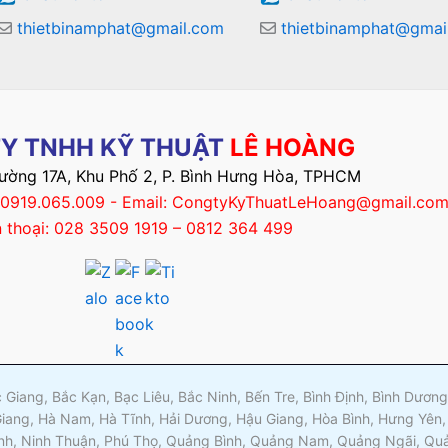
thietbinamphat@gmail.com
thietbinamphat@gmai
Y TNHH KỸ THUẬT
LÊ HOÀNG
Đường 17A, Khu Phố 2, P. Bình Hưng Hòa, TPHCM
– 0919.065.009 - Email: CongtyKyThuatLeHoang@gmail.co
n thoại: 028 3509 1919 – 0812 364 499
ắc Giang, Bắc Kạn, Bạc Liêu, Bắc Ninh, Bến Tre, Bình Định, Bình Dươ
Giang, Hà Nam, Hà Tĩnh, Hải Dương, Hậu Giang, Hòa Bình, Hưng Yên,
nh, Ninh Thuận, Phú Thọ, Quảng Bình, Quảng Nam, Quảng Ngãi, Quản