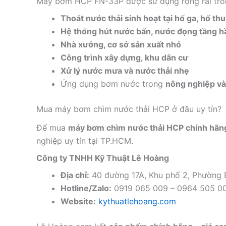
Máy bơm HCP FN-33P được sử dụng rộng rãi tro
Thoát nước thải sinh hoạt tại hố ga, hố th
Hệ thống hút nước bẩn, nước đọng tầng 
Nhà xưởng, cơ sở sản xuất nhỏ
Công trình xây dựng, khu dân cư
Xử lý nước mưa và nước thải nhẹ
Ứng dụng bơm nước trong
nông nghiệp và 
Mua máy bơm chìm nước thải HCP ở đâu uy tín?
Để mua
máy bơm chìm nước thải HCP chính hãn
nghiệp uy tín tại TP.HCM.
Công ty TNHH Kỹ Thuật Lê Hoàng
Địa chỉ:
40 đường 17A, Khu phố 2, Phường
Hotline/Zalo:
0919 065 009 – 0964 505 0
Website:
kythuatlehoang.com