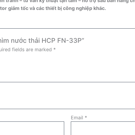
h tranh – tư vấn kỹ thuật tận tâm – hỗ trợ sau bán hàng c
tor giảm tốc và các thiết bị công nghiệp khác.
chìm nước thải HCP FN-33P”
ired fields are marked
*
Email
*