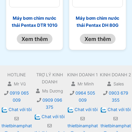
Máy bơm chìm nước
Máy bơm chìm nước
thải Pentax DTR 101G
thải Pentax DH 80G
Xem thêm
Xem thêm
HOTLINE
TRỢ LÝ KINH
KINH DOANH 1
KINH DOANH 2
DOANH
Mr Vũ
Mr Minh
Sales
Ms Dương
0919 065
0964 505
0903 679
009
0909 096
009
355
375
Chat với tôi
Chat với tôi
Chat với tôi
Chat với tôi
thietbinamphat
thietbinamphat
thietbinamphat