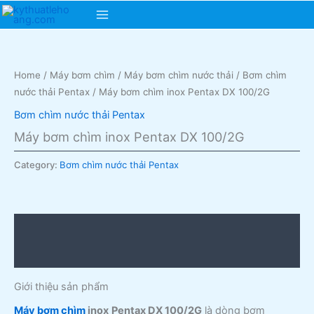
Skip
Main
to
content
Menu
Home
/
Máy bơm chìm
/
Máy bơm chìm nước thải
/
Bơm chìm
nước thải Pentax
/ Máy bơm chìm inox Pentax DX 100/2G
Bơm chìm nước thải Pentax
Máy bơm chìm inox Pentax DX 100/2G
Category:
Bơm chìm nước thải Pentax
Description
Reviews (0)
Giới thiệu sản phẩm
Máy bơm chìm
inox
Pentax DX 100/2G
là dòng bơm