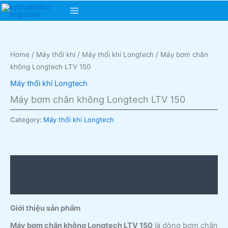
Skip
Main
to
content
Menu
Home
/
Máy thổi khí
/
Máy thổi khí Longtech
/ Máy bơm chân
không Longtech LTV 150
Máy thổi khí Longtech
Máy bơm chân không Longtech LTV 150
Category:
Máy thổi khí Longtech
Description
Reviews (0)
Giới thiệu sản phẩm
Máy bơm chân không Longtech LTV 150
là dòng bơm chân