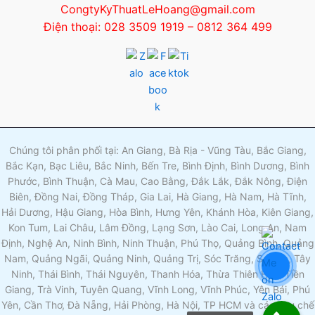
CongtyKyThuatLeHoang@gmail.com
Điện thoại: 028 3509 1919 – 0812 364 499
Chúng tôi phân phối tại: An Giang, Bà Rịa - Vũng Tàu, Bắc Giang,
Bắc Kạn, Bạc Liêu, Bắc Ninh, Bến Tre, Bình Định, Bình Dương, Bình
Phước, Bình Thuận, Cà Mau, Cao Bằng, Đắk Lắk, Đắk Nông, Điện
Biên, Đồng Nai, Đồng Tháp, Gia Lai, Hà Giang, Hà Nam, Hà Tĩnh,
Hải Dương, Hậu Giang, Hòa Bình, Hưng Yên, Khánh Hòa, Kiên Giang,
Kon Tum, Lai Châu, Lâm Đồng, Lạng Sơn, Lào Cai, Long An, Nam
Định, Nghệ An, Ninh Bình, Ninh Thuận, Phú Thọ, Quảng Bình, Quảng
Nam, Quảng Ngãi, Quảng Ninh, Quảng Trị, Sóc Trăng, Sơn La, Tây
Ninh, Thái Bình, Thái Nguyên, Thanh Hóa, Thừa Thiên Huế, Tiền
Giang, Trà Vinh, Tuyên Quang, Vĩnh Long, Vĩnh Phúc, Yên Bái, Phú
Yên, Cần Thơ, Đà Nẵng, Hải Phòng, Hà Nội, TP HCM và các khu chế