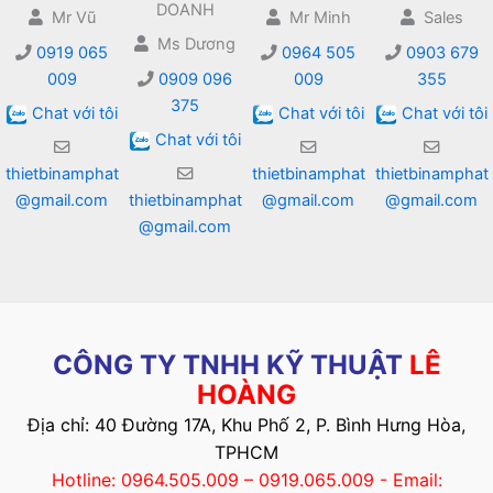
DOANH
Mr Vũ
Mr Minh
Sales
Ms Dương
0919 065
0964 505
0903 679
009
0909 096
009
355
375
Chat với tôi
Chat với tôi
Chat với tôi
Chat với tôi
thietbinamphat
thietbinamphat
thietbinamphat
@gmail.com
thietbinamphat
@gmail.com
@gmail.com
@gmail.com
CÔNG TY TNHH KỸ THUẬT
LÊ
HOÀNG
Địa chỉ: 40 Đường 17A, Khu Phố 2, P. Bình Hưng Hòa,
TPHCM
Hotline: 0964.505.009 – 0919.065.009 - Email: