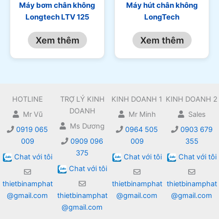
Máy bơm chân không
Máy hút chân không
Longtech LTV 125
LongTech
Xem thêm
Xem thêm
HOTLINE
TRỢ LÝ KINH
KINH DOANH 1
KINH DOANH 2
DOANH
Mr Vũ
Mr Minh
Sales
Ms Dương
0919 065
0964 505
0903 679
009
0909 096
009
355
375
Chat với tôi
Chat với tôi
Chat với tôi
Chat với tôi
thietbinamphat
thietbinamphat
thietbinamphat
@gmail.com
thietbinamphat
@gmail.com
@gmail.com
@gmail.com