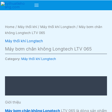
Skip
Main
to
content
Menu
Home
/
Máy thổi khí
/
Máy thổi khí Longtech
/ Máy bơm chân
không Longtech LTV 065
Máy thổi khí Longtech
Máy bơm chân không Longtech LTV 065
Category:
Máy thổi khí Longtech
Description
Reviews (0)
Giới thiệu
Máy bơm chân không Longtech
LTV 065 là dòng sản phẩm