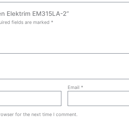
iện Elektrim EM315LA-2”
ired fields are marked
*
Email
*
rowser for the next time I comment.