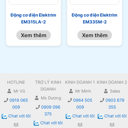
Động cơ điện Elektrim
Động cơ điện Elektrim
EM315LA-2
EM335M-2
Xem thêm
Xem thêm
HOTLINE
TRỢ LÝ KINH
KINH DOANH 1
KINH DOANH 2
DOANH
Mr Vũ
Mr Minh
Sales
Ms Dương
0919 065
0964 505
0903 679
009
0909 096
009
355
375
Chat với tôi
Chat với tôi
Chat với tôi
Chat với tôi