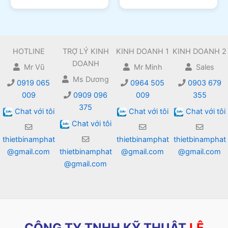
HOTLINE
TRỢ LÝ KINH
KINH DOANH 1
KINH DOANH 2
DOANH
Mr Vũ
Mr Minh
Sales
Ms Dương
0919 065
0964 505
0903 679
009
0909 096
009
355
375
Chat với tôi
Chat với tôi
Chat với tôi
Chat với tôi
thietbinamphat
thietbinamphat
thietbinamphat
@gmail.com
thietbinamphat
@gmail.com
@gmail.com
@gmail.com
CÔNG TY TNHH KỸ THUẬT
LÊ