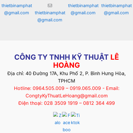
thietbinamphat
thietbinamphat
thietbinamphat
@gmail.com
thietbinamphat
@gmail.com
@gmail.com
@gmail.com
CÔNG TY TNHH KỸ THUẬT
LÊ
HOÀNG
Địa chỉ: 40 Đường 17A, Khu Phố 2, P. Bình Hưng Hòa,
TPHCM
Hotline: 0964.505.009 – 0919.065.009 - Email:
CongtyKyThuatLeHoang@gmail.com
Điện thoại: 028 3509 1919 – 0812 364 499