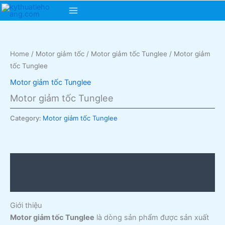
Skip
Main
to
content
Menu
Home
/
Motor giảm tốc
/
Motor giảm tốc Tunglee
/ Motor giảm
tốc Tunglee
Motor giảm tốc Tunglee
Motor giảm tốc Tunglee
Category:
Motor giảm tốc Tunglee
Description
Reviews (0)
Giới thiệu
Motor giảm tốc Tunglee
là dòng sản phẩm được sản xuất