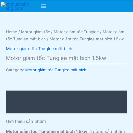
Skip
Main
to
content
Menu
Home
/
Motor giảm tốc
/
Motor giảm tốc Tunglee
/
Motor giảm
tốc Tunglee mặt bích
/ Motor giảm tốc Tunglee mặt bích 1.5kw
Motor giảm tốc Tunglee mặt bích
Motor giảm tốc Tunglee mặt bích 1.5kw
Category:
Motor giảm tốc Tunglee mặt bích
Description
Reviews (0)
Giới thiệu sản phẩm
Motor giảm tốc Tunglee mặt bích 1.5kw
là dòng sản phẩm