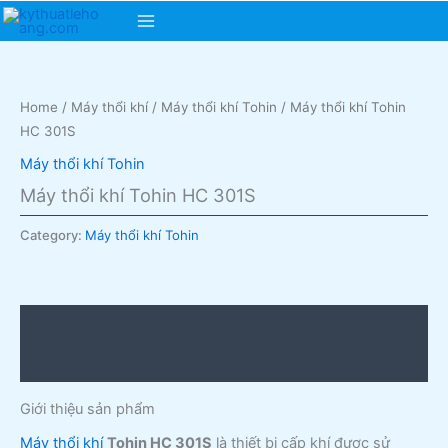
Skip
Main
to
content
Menu
Home
/
Máy thổi khí
/
Máy thổi khí Tohin
/ Máy thổi khí Tohin
HC 301S
Máy thổi khí Tohin
Máy thổi khí Tohin HC 301S
Category:
Máy thổi khí Tohin
Description
Reviews (0)
Giới thiệu sản phẩm
Máy thổi khí
Tohin HC 301S
là thiết bị cấp khí được sử