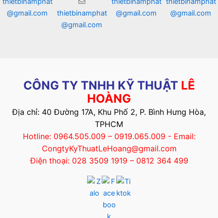
thietbinamphat
thietbinamphat
thietbinamphat
@gmail.com
thietbinamphat
@gmail.com
@gmail.com
@gmail.com
CÔNG TY TNHH KỸ THUẬT
LÊ
HOÀNG
Địa chỉ: 40 Đường 17A, Khu Phố 2, P. Bình Hưng Hòa,
TPHCM
Hotline: 0964.505.009 – 0919.065.009 - Email:
CongtyKyThuatLeHoang@gmail.com
Điện thoại: 028 3509 1919 – 0812 364 499