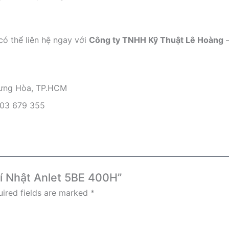
có thể liên hệ ngay với
Công ty TNHH Kỹ Thuật Lê Hoàng
–
 Hưng Hòa, TP.HCM
903 679 355
khí Nhật Anlet 5BE 400H”
ired fields are marked
*