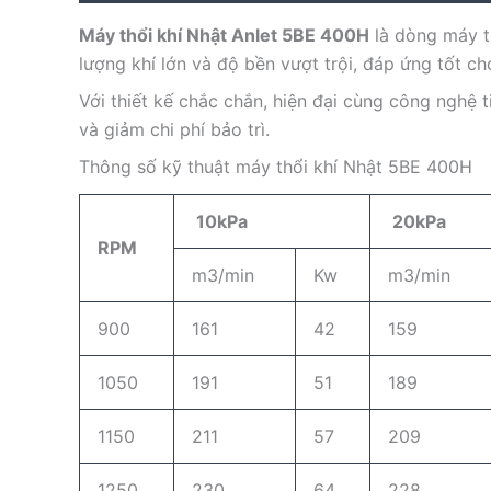
Máy thổi khí Nhật Anlet 5BE 400H
là dòng máy th
lượng khí lớn và độ bền vượt trội, đáp ứng tốt c
Với thiết kế chắc chắn, hiện đại cùng công nghệ 
và giảm chi phí bảo trì.
Thông số kỹ thuật máy thổi khí Nhật 5BE 400H
10kPa
20kPa
RPM
m3/min
Kw
m3/min
900
161
42
159
1050
191
51
189
1150
211
57
209
1250
230
64
228