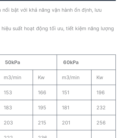
 nổi bật với khả năng vận hành ổn định, lưu
 hiệu suất hoạt động tối ưu, tiết kiệm năng lượng
50kPa
60kPa
m3/min
Kw
m3/min
Kw
153
166
151
196
183
195
181
232
203
215
201
256
222
236