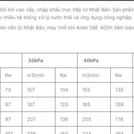
ổi khí cao cấp, nhập khẩu trực tiếp từ Nhật Bản. Sản phẩm
ho nhiều hệ thống xử lý nước thải và ứng dụng công nghiệp.
tiên tiến từ Nhật Bản, máy thổi khí Anlet 5BE 400H đảm bảo
30kPa
40kPa
Kw
m3/min
Kw
m3/min
Kw
73
157
104
155
135
87
187
123
185
159
97
207
136
205
176
107
226
150
224
193