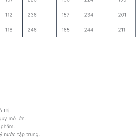
112
236
157
234
201
118
246
165
244
211
 thị.
quy mô lớn.
 phẩm.
ý nước tập trung.