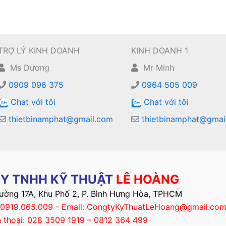
TRỢ LÝ KINH DOANH
KINH DOANH 1
Ms Dương
Mr Minh
0909 096 375
0964 505 009
Chat với tôi
Chat với tôi
thietbinamphat@gmail.com
thietbinamphat@gmai
Y TNHH KỸ THUẬT
LÊ HOÀNG
Đường 17A, Khu Phố 2, P. Bình Hưng Hòa, TPHCM
– 0919.065.009 - Email: CongtyKyThuatLeHoang@gmail.co
n thoại: 028 3509 1919 – 0812 364 499