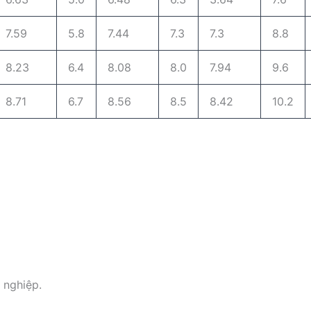
7.59
5.8
7.44
7.3
7.3
8.8
8.23
6.4
8.08
8.0
7.94
9.6
8.71
6.7
8.56
8.5
8.42
10.2
 nghiệp.