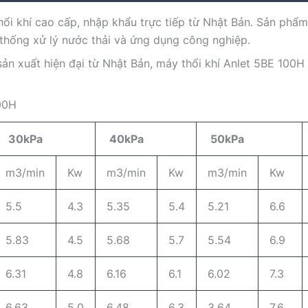
ổi khí cao cấp, nhập khẩu trực tiếp từ Nhật Bản. Sản phẩm
ệ thống xử lý nước thải và ứng dụng công nghiệp.
ản xuất hiện đại từ Nhật Bản, máy thổi khí Anlet 5BE 100H 
00H
30kPa
40kPa
50kPa
m3/min
Kw
m3/min
Kw
m3/min
Kw
5.5
4.3
5.35
5.4
5.21
6.6
5.83
4.5
5.68
5.7
5.54
6.9
6.31
4.8
6.16
6.1
6.02
7.3
6.63
5.0
6.48
6.3
3.64
7.6