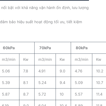
 nổi bật với khả năng vận hành ổn định, lưu lượng
đảm bảo hiệu suất hoạt động tối ưu, tiết kiệm
60kPa
70kPa
80kPa
m3/min
Kw
m3/min
Kw
m3/min
Kw
5.06
7.8
4.91
9.0
4.76
10.2
5.39
8.1
5.24
9.4
5.09
10.7
5.87
8.7
5.72
10
5.57
11.4
6.19
9.0
6.04
10.4
5.89.
11.8