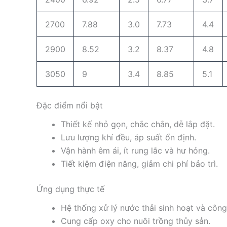
2700
7.88
3.0
7.73
4.4
2900
8.52
3.2
8.37
4.8
3050
9
3.4
8.85
5.1
Đặc điểm nổi bật
Thiết kế nhỏ gọn, chắc chắn, dễ lắp đặt.
Lưu lượng khí đều, áp suất ổn định.
Vận hành êm ái, ít rung lắc và hư hỏng.
Tiết kiệm điện năng, giảm chi phí bảo trì.
Ứng dụng thực tế
Hệ thống xử lý nước thải sinh hoạt và công
Cung cấp oxy cho nuôi trồng thủy sản.