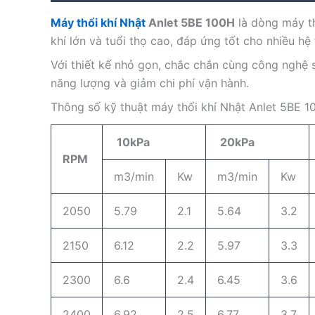
Máy thổi khí Nhật
Anlet 5BE 100H
là dòng máy th
khí lớn và tuổi thọ cao, đáp ứng tốt cho nhiều h
Với thiết kế nhỏ gọn, chắc chắn cùng công nghệ s
năng lượng và giảm chi phí vận hành.
Thông số kỹ thuật máy thổi khí Nhật Anlet 5BE 1
10kPa
20kPa
RPM
m3/min
Kw
m3/min
Kw
2050
5.79
2.1
5.64
3.2
2150
6.12
2.2
5.97
3.3
2300
6.6
2.4
6.45
3.6
2400
6.92
2.5
6.77
3.7