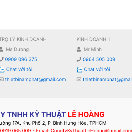
TRỢ LÝ KINH DOANH
KINH DOANH 1
Ms Dương
Mr Minh
0909 096 375
0964 505 009
Chat với tôi
Chat với tôi
thietbinamphat@gmail.com
thietbinamphat@gmai
Y TNHH KỸ THUẬT
LÊ HOÀNG
Đường 17A, Khu Phố 2, P. Bình Hưng Hòa, TPHCM
– 0919.065.009 - Email: CongtyKyThuatLeHoang@gmail.co