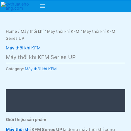
Skip
Main
to
content
Menu
Home
/
Máy thổi khí
/
Máy thổi khí KFM
/ Máy thổi khí KFM
Series UP
Máy thổi khí KFM
Máy thổi khí KFM Series UP
Category:
Máy thổi khí KFM
Description
Reviews (0)
Giới thiệu sản phẩm
Máy thổi kh
í KFM Series UP
là dòng máy thổi khí công