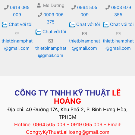
Ms Dương
0919 065
0964 505
0903 679
009
0909 096
009
355
375
Chat với tôi
Chat với tôi
Chat với tôi
Chat với tôi
thietbinamphat
thietbinamphat
thietbinamphat
@gmail.com
thietbinamphat
@gmail.com
@gmail.com
@gmail.com
CÔNG TY TNHH KỸ THUẬT
LÊ
HOÀNG
Địa chỉ: 40 Đường 17A, Khu Phố 2, P. Bình Hưng Hòa,
TPHCM
Hotline: 0964.505.009 – 0919.065.009 - Email:
CongtyKyThuatLeHoang@gmail.com